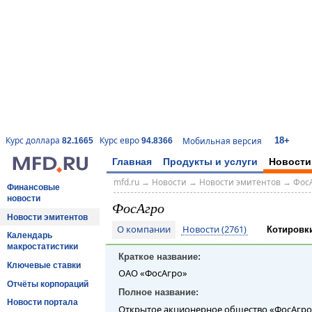
18+
Курс доллара
Курс евро
Мобильная версия
82.1665
94.8366
Главная
Продукты и услуги
Новости
mfd.ru
→
Новости
→
Новости эмитентов
→
Фос
Финансовые
новости
ФосАгро
Новости эмитентов
О компании
Новости (2761)
Котировк
Календарь
макростатистики
Краткое название:
Ключевые ставки
ОАО «ФосАгро»
Отчёты корпораций
Полное название:
Новости портала
Открытое акционерное общество «ФосАгр