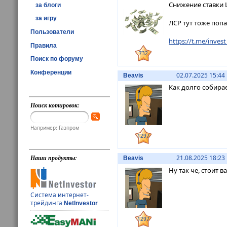
Снижение ставки 
за блоги
за игру
ЛСР тут тоже попа
Пользователи
https://t.me/invest
Правила
732
Поиск по форуму
Конференции
02.07.2025 15:44
Beavis
Как долго собира
Поиск котировок:
Например: Газпром
1297
Наши продукты:
21.08.2025 18:23
Beavis
Ну так че, стоит в
Система интернет-
трейдинга
NetInvestor
1297