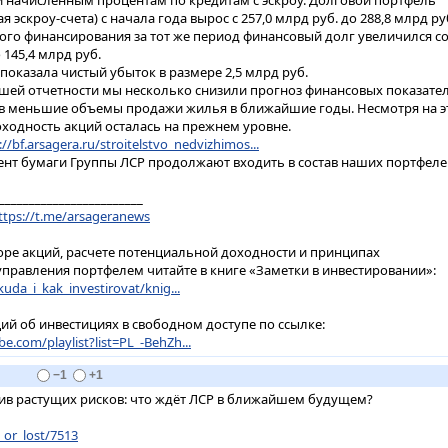
 начисленным процентам по кредитам с эскроу. Долговой портфель
 эскроу-счета) с начала года вырос с 257,0 млрд руб. до 288,8 млрд ру
ного финансирования за тот же период финансовый долг увеличился с
 145,4 млрд руб.
 показала чистый убыток в размере 2,5 млрд руб.
ей отчетности мы несколько снизили прогноз финансовых показате
в меньшие объемы продажи жилья в ближайшие годы. Несмотря на э
ходность акций осталась на прежнем уровне.
://bf.arsagera.ru/stroitelstvo_nedvizhimos...
нт бумаги Группы ЛСР продолжают входить в состав наших портфеле
________________________
ttps://t.me/arsageranews
ре акций, расчете потенциальной доходности и принципах
правления портфелем читайте в книге «Заметки в инвестировании»:
kuda_i_kak_investirovat/knig...
ий об инвестициях в свободном доступе по ссылке:
e.com/playlist?list=PL_-BehZh...
−1
+1
ив растущих рисков: что ждёт ЛСР в ближайшем будущем?
_or_lost/7513