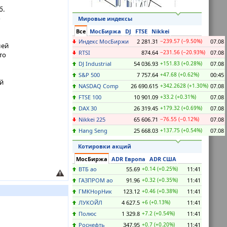
б.
о
Мировые индексы
Все
МосБиржа
DJ
FTSE
Nikkei
Индекс МосБиржи
2 281.31
−239.57 (−9.50%)
07.08
лей
RTSI
874.64
−231.56 (−20.93%)
07.08
то
DJ Industrial
54 036.93
+151.83 (+0.28%)
07.08
S&P 500
7 757.64
+47.68 (+0.62%)
00:45
й
NASDAQ Comp
26 690.615
+342.2628 (+1.30%)
07.08
FTSE 100
10 901.09
+33.2 (+0.31%)
07.08
DAX 30
26 319.45
+179.32 (+0.69%)
07.08
Nikkei 225
65 606.71
−76.55 (−0.12%)
07.08
Hang Seng
25 668.03
+137.75 (+0.54%)
07.08
Котировки акций
МосБиржа
ADR Европа
ADR США
ВТБ ао
55.69
+0.14 (+0.25%)
11:41
ГАЗПРОМ ао
91.96
+0.32 (+0.35%)
11:41
ГМКНорНик
123.12
+0.46 (+0.38%)
11:41
ЛУКОЙЛ
4 627.5
+6 (+0.13%)
11:41
Полюс
1 329.8
+7.2 (+0.54%)
11:41
Роснефть
347.95
+0.7 (+0.20%)
11:41