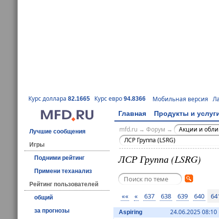
Курс доллара
Курс евро
Мобильная версия
Л
82.1665
94.8366
Главная
Продукты и услуг
mfd.ru
→
Форум
→
Акции и обл
Лучшие сообщения
ЛСР Группа (LSRG)
Игры
ЛСР Группа (LSRG)
Подними рейтинг
Примени теханализ
Рейтинг пользователей
««
«
637
638
639
640
64
общий
за прогнозы
24.06.2025 08:10
Aspiring