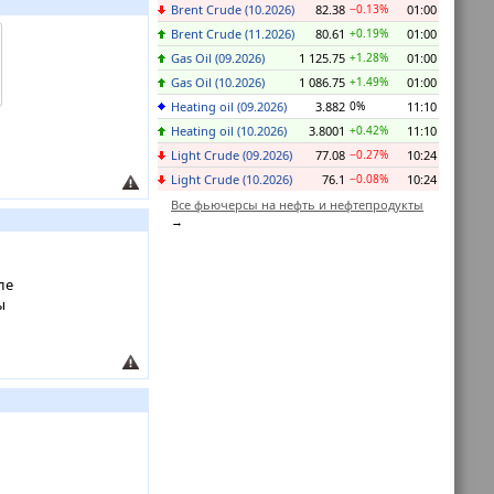
Brent Crude (10.2026)
82.38
−0.13%
01:00
Brent Crude (11.2026)
80.61
+0.19%
01:00
Gas Oil (09.2026)
1 125.75
+1.28%
01:00
Gas Oil (10.2026)
1 086.75
+1.49%
01:00
Heating oil (09.2026)
3.882
0%
11:10
Heating oil (10.2026)
3.8001
+0.42%
11:10
Light Crude (09.2026)
77.08
−0.27%
10:24
Light Crude (10.2026)
76.1
−0.08%
10:24
Все фьючерсы на нефть и нефтепродукты
ле
ы