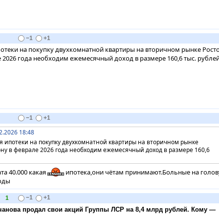
−1
+1
отеки на покупку двухкомнатной квартиры на вторичном рынке Росто
 2026 года необходим ежемесячный доход в размере 160,6 тыс. рублей
−1
+1
2.2026 18:48
я ипотеки на покупку двухкомнатной квартиры на вторичном рынке
ону в феврале 2026 года необходим ежемесячный доход в размере 160,6
та 40.000 какая
ипотека,они чётам принимают.Больные на голов
оды
1
−1
+1
анова продал свои акций Группы ЛСР на 8,4 млрд рублей. Кому —