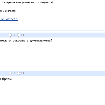
ЦБ – время покупать застройщиков?
л в списке:
_or_lost/7275
−1
+1
етесь гэп закрывать, джентльмены?
−1
+1
ас брать?