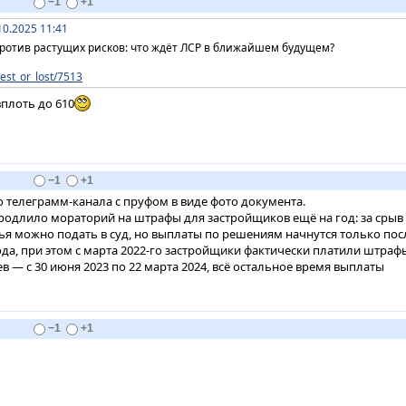
−1
+1
10.2025 11:41
против растущих рисков: что ждёт ЛСР в ближайшем будущем?
vest_or_lost/7513
вплоть до 610
−1
+1
о телеграмм-канала с пруфом в виде фото документа.
родлило мораторий на штрафы для застройщиков ещё на год: за срыв
ья можно подать в суд, но выплаты по решениям начнутся только пос
ода, при этом с марта 2022-го застройщики фактически платили штраф
 — с 30 июня 2023 по 22 марта 2024, всё остальное время выплаты
−1
+1