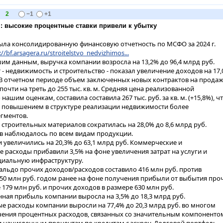
2
−1
+1
 г.: высокие процентные ставки привели к убытку
ыла консолидированную финансовую отчетность по МСФО за 2024 г.
://bf.arsagera.ru/stroitelstvo_nedvizhimos...
м данным, выручка компании возросла на 13,2% до 96,4 млрд руб.
 - недвижимость и строительство - показал увеличение доходов на 17
. В отчетном периоде объем заключенных новых контрактов на прода
почти на треть до 255 тыс. кв. м. Средняя цена реализованной
нашим оценкам, составила составила 267 тыс. руб. за кв. м. (+15,8%), ч
 повышением в структуре реализации недвижимости более
гментов.
 строительных материалов сократилась на 28,0% до 8,6 млрд руб.
в наблюдалось по всем видам продукции.
 увеличились на 20,3% до 63,1 млрд руб. Коммерческие и
 расходы прибавили 3,5% на фоне увеличения затрат на услуги и
циальную инфраструктуру.
льдо прочих доходов/расходов составило 416 млн руб. против
50 млн руб. годом ранее на фоне получения прибыли от выбытия про
 179 млн руб. и прочих доходов в размере 630 млн руб.
нная прибыль компании выросла на 3,5% до 18,3 млрд руб.
е расходы компании выросли на 77,4% до 20,3 млрд руб. во многом
чения процентных расходов, связанных со значительным компоненто