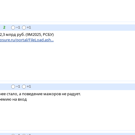
2
−1
+1
,3 млрд руб. (9М2025, РСБУ)
osure.ru/portal/FileLoad.ash...
−1
+1
ее стало, а поведение мажоров не радует.
емию на вход