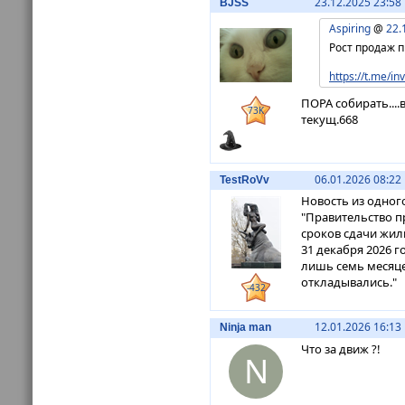
23.12.2025 23:58
BJSS
Aspiring
@
22.
Рост продаж 
https://t.me/in
ПОРА собирать....
73K
текущ.668
06.01.2026 08:22
TestRoVv
Новость из одног
"Правительство п
сроков сдачи жил
31 декабря 2026 г
лишь семь месяцев
откладывались."
-432
12.01.2026 16:13
Ninja man
Что за движ ?!
N