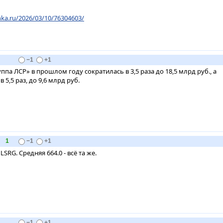
nka.ru/2026/03/10/76304603/
−1
+1
па ЛСР» в прошлом году сократилась в 3,5 раза до 18,5 млрд руб., а
 5,5 раз, до 9,6 млрд руб.
1
−1
+1
SRG. Средняя 664.0 - всё та же.
−1
+1