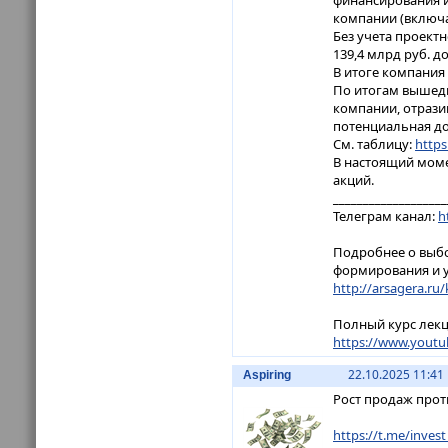
финансирования и
компании (включая
Без учета проект
139,4 млрд руб. до
В итоге компания
По итогам вышедш
компании, отрази
потенциальная до
См. таблицу:
https
В настоящий моме
акций.
___________________
Телеграм канал:
h
Подробнее о выбо
формирования и у
http://arsagera.ru/
Полный курс лекц
https://www.youtub
22.10.2025 11:41
Aspiring
Рост продаж прот
https://t.me/invest