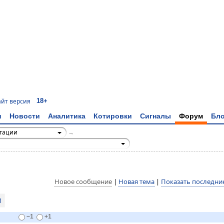
18+
айт версия
и
Новости
Аналитика
Котировки
Сигналы
Форум
Бло
игации
→
Новое сообщение
|
Новая тема
|
Показать последни
1
−1
+1