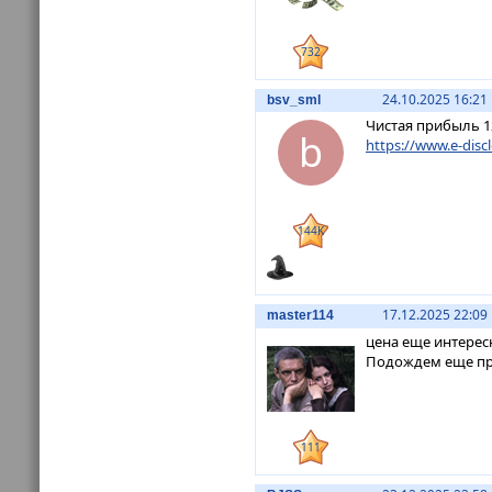
732
24.10.2025 16:21
bsv_sml
Чистая прибыль 12
b
https://www.e-discl
144K
17.12.2025 22:09
master114
цена еще интересн
Подождем еще пр
111