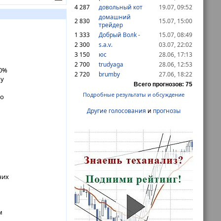
4 287
довольный кот
19.07, 09:52
домашний
2 830
15.07, 15:00
трейдер
1 333
Дoбрый Волk -
15.07, 08:49
2 300
s.a.v.
03.07, 22:02
3 150
юс
28.06, 17:13
2 700
trudyaga
28.06, 12:53
,0%
2 720
brumby
27.06, 18:22
жу
Всего прогнозов: 75
Подробные результаты и обсуждение
то
Другие голосования
и
прогнозы
чих
м