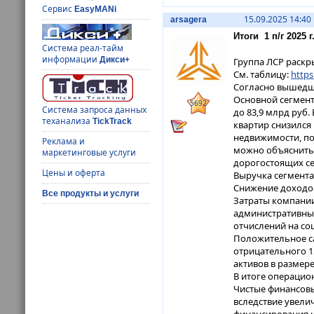
Сервис
EasyMANi
15.09.2025 14:40
arsagera
Итоги 1 п/г 2025
Система реал-тайм
информации
Дикси+
Группа ЛСР раскр
См. таблицу:
https
Согласно вышедши
Основной сегмент
5692
Система запроса данных
до 83,9 млрд руб
теханализа
TickTrack
квартир снизился 
недвижимости, по 
Реклама и
можно объяснить
маркетинговые услуги
дорогостоящих се
Цены и оферта
Выручка сегмента
Снижение доходо
Все продукты и услуги
Затраты компании
административные
отчислений на со
Положительное са
отрицательного 1
активов в размере
В итоге операцио
Чистые финансовы
вследствие увели