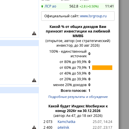
ЛСР ао
562.8
11:41
+2.8 (+0.50%)
Официальный сайт:
www.lsrgroup.ru
Какой % от общих доходов Вам
приносят инвестиции на любимой
ММВБ
(открытое, автор: (не стратегический)
инвестор, до 30 авг 2026)
100% - единственный
0
источник
от 80% до 99,9%
0
от 60% до 79,9%
1
от 40% до 59,9%
0
от 20% до 39,9%
0
менее 20% доходов
0
1
Всего голосов:
Подробные результаты и обсуждение
Какой будет Индекс Мосбиржи к
концу 2026г на 30.12.2026
(автор: Ак-47, до 18 окт 2026)
2 073
Kamchatka
25.07, 14:24
2 400
p4elnik
22.07, 23:17