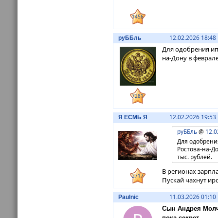
1456
12.02.2026 18:48
руББль
Для одобрения ип
на-Дону в феврале
7281
12.02.2026 19:53
Я ЕСМЬ Я
руББль
@
12.0
Для одобрени
Ростова-на-Д
тыс. рублей.
В регионах зарпла
2717
Пускай чахнут ир
11.03.2026 01:10
Paulnic
Сын Андрея Молч
пока секрет.