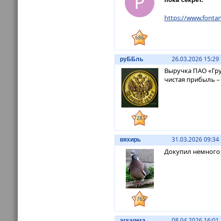
P
https://www.fonta
686
26.03.2026 15:29
руББль
Выручка ПАО «Груп
чистая прибыль – в
7281
31.03.2026 09:34
вяхирь
Докупил немного L
1765
08.04.2026 16:01
arsagera