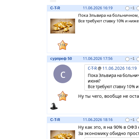
11.06.2026 16:19
C-T-R
−1
Пока Эльвира на больничном, 
Все требуют ставку 10% и ниже
11K
11.06.2026 17:56
сурпреф 50
−1
C-T-R
@
11.06.2026 16:19
с
Пока Эльвира на больнич
июня?
Все требуют ставку 10% и
Ну ты чего, вообще не оста
351K
11.06.2026 18:16
C-T-R
−1
Ну как это, я на 90% в ОФЗ
За экономику обидно прос