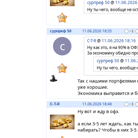
сурпреф 50
@
11.06.2026
Ну ты чего, вообще не ос
11K
11.06.2026 18:35
сурпреф 50
−1
C-T-R
@
11.06.2026 18:16
с
Ну как это, я на 90% в ОФ
За экономику обидно про
сурпреф 50
@
11.06.
Ну ты чего, вообще 
351K
Так с нашими портфелями 
уже хорошие.
Экономика выправится и без
11.06.2026 18:48
C-T-R
−1
Ну вот и жду в офз.
а если 3-5 лет ждать, как 
набирать? Чтобы в них 3-5 