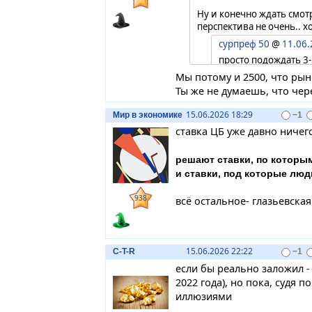
Ну и конечно ждать смотр
перспектива не очень.. х
сурпреф 50
@
11.06.
просто подождать 3-
Мы потому и 2500, что рын
Ты же не думаешь, что чере
15.06.2026 18:29
Мир в экономике
−1
ставка ЦБ уже давно ничег
решают ставки, по которы
и ставки, под которые люд
938
всё остальное- глазьевска
15.06.2026 22:22
C-T-R
−1
если бы реально заложил -
2022 года), но пока, судя 
иллюзиями