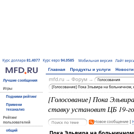
Курс доллара
Курс евро
Мобильная версия
Лайт верс
81.4077
94.0585
Главная
Продукты и услуги
Новости
mfd.ru
→
Форум
→
Голосования
Лучшие сообщения
[Голосование] Пока Эльвира на больничном, к
Игры
[Голосование] Пока Эльвира
Подними рейтинг
Примени
ставку установит ЦБ 19-г
теханализ
Рейтинг
Новое сообщение
|
пользователей
общий
Пока Эльвира на больничном,