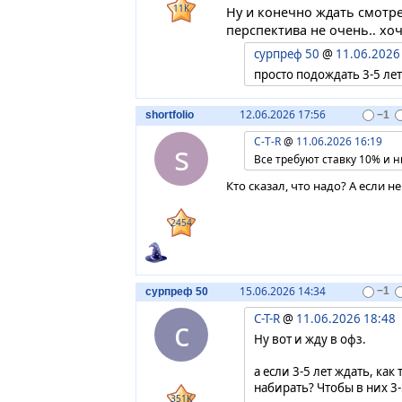
11K
Ну и конечно ждать смотре
перспектива не очень.. хо
сурпреф 50
@
11.06.2026
просто подождать 3-5 лет
12.06.2026 17:56
shortfolio
−1
C-T-R
@
11.06.2026 16:19
s
Все требуют ставку 10% и н
Кто сказал, что надо? А если не
2454
15.06.2026 14:34
сурпреф 50
−1
C-T-R
@
11.06.2026 18:48
с
Ну вот и жду в офз.
а если 3-5 лет ждать, ка
набирать? Чтобы в них 3-
351K