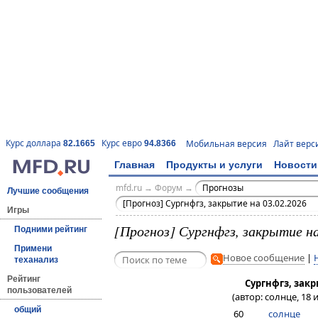
Курс доллара
Курс евро
Мобильная версия
Лайт верс
82.1665
94.8366
Главная
Продукты и услуги
Новости
mfd.ru
→
Форум
→
Прогнозы
Лучшие сообщения
[Прогноз] Сургнфгз, закрытие на 03.02.2026
Игры
[Прогноз] Сургнфгз, закрытие на
Подними рейтинг
Примени
Новое сообщение
|
теханализ
Рейтинг
Сургнфгз, закр
пользователей
(автор: солнце, 18 
общий
60
солнце