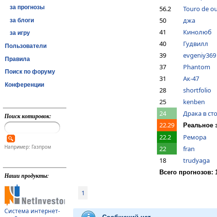
за прогнозы
56
.2
Touro de o
50
джа
за блоги
41
Кинолюб
за игру
40
Гудвилл
Пользователи
39
evgeniy369
Правила
37
Phantom
Поиск по форуму
31
Ак-47
Конференции
28
shortfolio
25
kenben
24
Драка в ст
Поиск котировок:
22
.29
Реальное 
22
.2
Ремора
Например: Газпром
22
fran
18
trudyaga
Всего прогнозов: 
Наши продукты:
1
Система интернет-