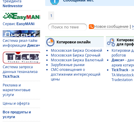
Сообщений нет.
трейдинга
NetInvestor
1
Сервис
EasyMANi
Новое сообщение
|
Котировк
Система реал-тайм
Котировки онлайн
для проф
информации
Дикси+
Московская Биржа Основной
Котировки д
Московская Биржа Срочный
роботов
Московская Биржа Валютный
- да
Дикси+
Зарубежные рынки
архив котир
Система запроса
СМС-оповещения о
- э
TickTrack
данных теханализа
достижении интересующей
ТА Metastoc
TickTrack
цены
Tradestation
Реклама и
маркетинговые
услуги
Цены и оферта
Все продукты и
услуги