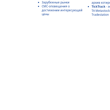
Зарубежные рынки
архив котир
СМС-оповещения о
- э
TickTrack
достижении интересующей
ТА Metastoc
цены
Tradestation