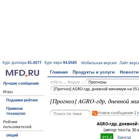
Курс доллара
Курс евро
Мобильная версия
Лайт верс
81.4077
94.0585
Главная
Продукты и услуги
Новости
mfd.ru
→
Форум
→
Прогнозы
Лучшие сообщения
[Прогноз] AGRO-гдр, дневной минимум на 05.
Игры
[Прогноз] AGRO-гдр, дневной ми
Подними рейтинг
Примени
Новое сообщение
|
теханализ
Рейтинг
AGRO-гдр, дневной 
пользователей
(автор: nico1a, 30 
общий
915
.2
Заноза