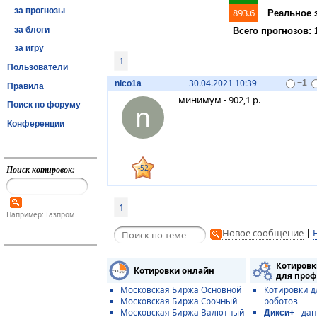
за прогнозы
893
.6
Реальное 
за блоги
Всего прогнозов: 
за игру
1
Пользователи
30.04.2021 10:39
nico1a
−1
Правила
минимум - 902,1 р.
n
Поиск по форуму
Конференции
-52
Поиск котировок:
1
Например: Газпром
Новое сообщение
|
Котировк
Котировки онлайн
для проф
Московская Биржа Основной
Котировки д
Московская Биржа Срочный
роботов
Московская Биржа Валютный
- да
Дикси+