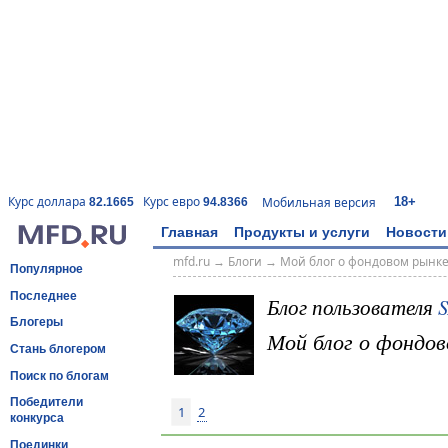
18+
Курс доллара
Курс евро
Мобильная версия
82.1665
94.8366
Главная
Продукты и услуги
Новости
mfd.ru
→
Блоги
→
Мой блог о фондовом рынк
Популярное
Последнее
Блог пользователя
S
Блогеры
Мой блог о фондов
Стань блогером
Поиск по блогам
Победители
1
2
конкурса
Поединки