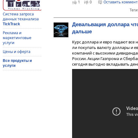
1
0
Оставить коммен
Теги
Система запроса
данных теханализа
Девальвация доллара чт
TickTrack
дальше
Реклама и
маркетинговые
Курс доллара и евро падают все н
услуги
ли покупать валюту доллары и е
Цены и оферта
компаний с высокими дивиденда
России. Акции Газпрома и Сберба
Все продукты и
сегодня выгодно вкладывать день
услуги