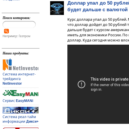
Доллар упал до 50 рубле
будет дальше с валютой
Поиск котировок:
Курс доллара упал до 50 рублей. 
что доллар дойдет до 50 рублей 
дальше будет с курсом американ
иметь для экономики России. По
Например: Газпром
доллар. Куда сегодня можно вло
Наши продукты:
Система интернет-
трейдинга
NetInvestor
Сервис
EasyMANi
Система реал-тайм
информации
Дикси+