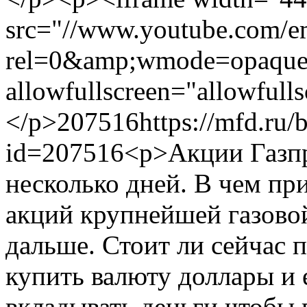
src="//www.youtube.com/
rel=0&amp;wmode=opaque"
allowfullscreen="allowfull
</p>
207516
https://mfd.ru/
id=207516
<p>Акции Газпр
несколько дней. В чем пр
акций крупнейшей газовой
дальше. Стоит ли сейчас 
купить валюту доллары и 
вкладывать деньги чтобы