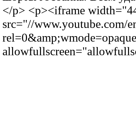
</p> <p><iframe width="4
src="//www.youtube.com/
rel=0&amp;wmode=opaque"
allowfullscreen="allowfull