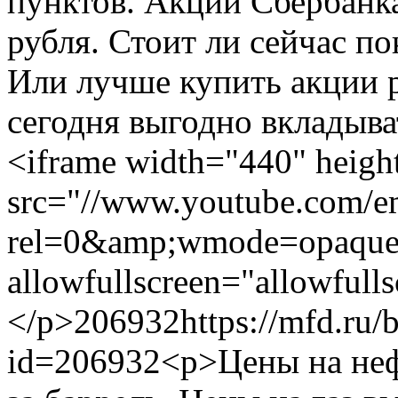
пунктов. Акции Сбербанка
рубля. Стоит ли сейчас по
Или лучше купить акции 
сегодня выгодно вкладыва
<iframe width="440" heigh
src="//www.youtube.com/
rel=0&amp;wmode=opaque"
allowfullscreen="allowfull
</p>
206932
https://mfd.ru/
id=206932
<p>Цены на неф