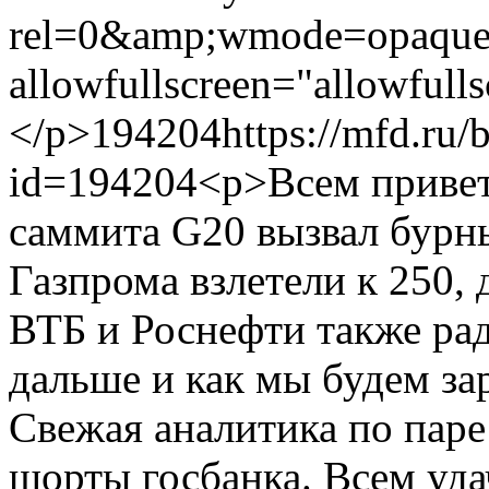
rel=0&amp;wmode=opaque"
allowfullscreen="allowfull
</p>
194204
https://mfd.ru/
id=194204
<p>Всем привет
саммита G20 вызвал бурн
Газпрома взлетели к 250, 
ВТБ и Роснефти также ра
дальше и как мы будем за
Свежая аналитика по паре
шорты госбанка. Всем уда