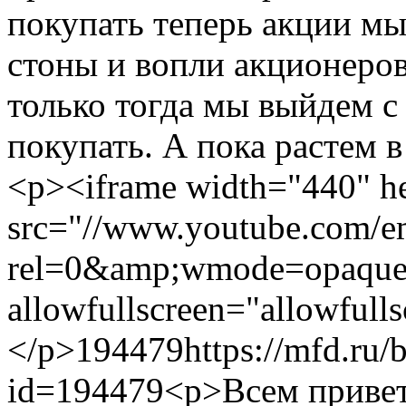
покупать теперь акции мы
стоны и вопли акционеров
только тогда мы выйдем 
покупать. А пока растем в 
<p><iframe width="440" h
src="//www.youtube.com
rel=0&amp;wmode=opaque"
allowfullscreen="allowfull
</p>
194479
https://mfd.ru/
id=194479
<p>Всем привет