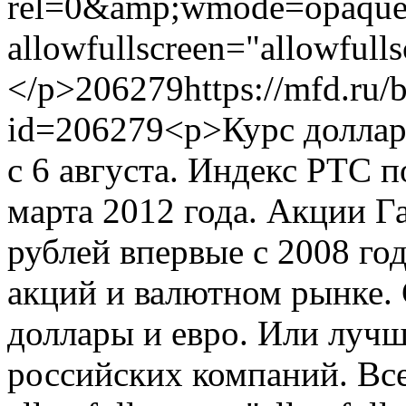
rel=0&amp;wmode=opaque"
allowfullscreen="allowfull
</p>
206279
https://mfd.ru/
id=206279
<p>Курс доллар
с 6 августа. Индекс РТС 
марта 2012 года. Акции 
рублей впервые с 2008 го
акций и валютном рынке. 
доллары и евро. Или лучш
российских компаний. Все