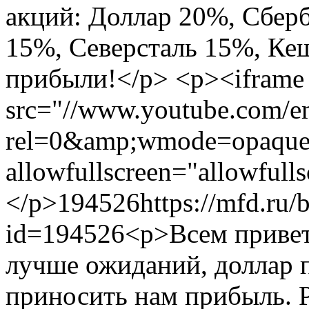
акций: Доллар 20%, Сбер
15%, Северсталь 15%, Ке
прибыли!</p> <p><iframe 
src="//www.youtube.com/
rel=0&amp;wmode=opaque"
allowfullscreen="allowfull
</p>
194526
https://mfd.ru/
id=194526
<p>Всем приве
лучше ожиданий, доллар п
приносить нам прибыль. Р