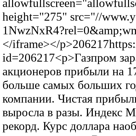
allowfullscreen="allowfull
height="275" src="//www.
1NwzNxR4?rel=0&amp;wmo
</iframe></p>
206217
https
id=206217
<p>Газпром зар
акционеров прибыли на 17
больше самых больших го
компании. Чистая прибыл
выросла в разы. Индекс М
рекорд. Курс доллара нао