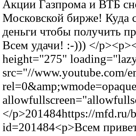
Акции Газпрома и ВТБ сн
Московской бирже! Куда 
деньги чтобы получить пр
Всем удачи! :-))) </p><p>
height="275" loading="laz
src="//www.youtube.com/
rel=0&amp;wmode=opaque"
allowfullscreen="allowfull
</p>
201484
https://mfd.ru/
id=201484
<p>Всем привет.