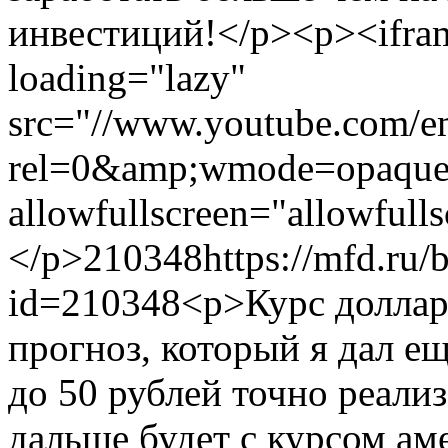
инвестиций!</p><p><ifram
loading="lazy"
src="//www.youtube.com
rel=0&amp;wmode=opaque"
allowfullscreen="allowfull
</p>
210348
https://mfd.ru/
id=210348
<p>Курс доллар
прогноз, который я дал ещ
до 50 рублей точно реали
дальше будет с курсом ам