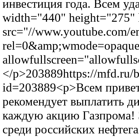
инвестиция года. Всем уда
width="440" height="275" 
src="//www.youtube.com/
rel=0&amp;wmode=opaque"
allowfullscreen="allowfull
</p>
203889
https://mfd.ru/
id=203889
<p>Всем привет
рекомендует выплатить ди
каждую акцию Газпрома!
среди российских нефтега