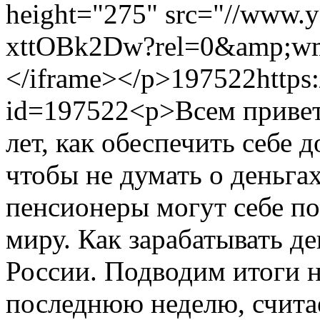
height="275" src="//www.
xttOBk2Dw?rel=0&amp;wm
</iframe></p>
197522
https
id=197522
<p>Всем привет
лет, как обеспечить себе 
чтобы не думать о деньга
пенсионеры могут себе по
миру. Как зарабатывать д
России. Подводим итоги 
последнюю неделю, счита