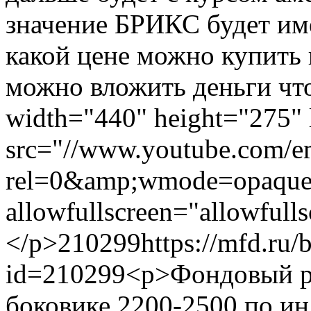
значение БРИКС будет им
какой цене можно купить 
можно вложить деньги что
width="440" height="275" 
src="//www.youtube.com/
rel=0&amp;wmode=opaque"
allowfullscreen="allowfull
</p>
210299
https://mfd.ru/
id=210299
<p>Фондовый р
боковике 2200-2500 по и