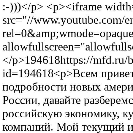
:-)))</p> <p><iframe widt
src="//www.youtube.com
rel=0&amp;wmode=opaque"
allowfullscreen="allowfull
</p>
194618
https://mfd.ru/
id=194618
<p>Всем привет
подробности новых амери
России, давайте разберем
российскую экономику, ку
компаний. Мой текущий 