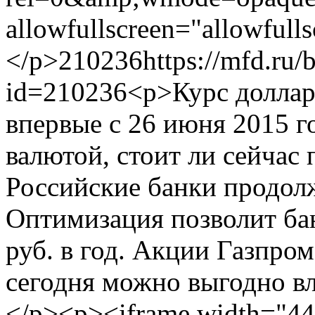
allowfullscreen="allowfull
</p>
210236
https://mfd.ru/
id=210236
<p>Курс доллар
впервые с 26 июня 2015 го
валютой, стоит ли сейчас 
Российские банки продол
Оптимизация позволит ба
руб. в год. Акции Газпро
сегодня можно выгодно вл
</p><p><iframe width="440