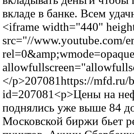
вкладе в банке. Всем удач
<iframe width="440" heigh
src="//www.youtube.com/
rel=0&amp;wmode=opaque"
allowfullscreen="allowfull
</p>
207081
https://mfd.ru/
id=207081
<p>Цены на не
поднялись уже выше 84 до
Московской биржи бьет р