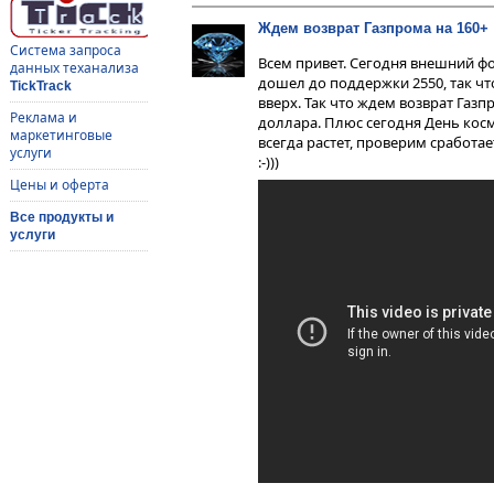
Ждем возврат Газпрома на 160+
Система запроса
Всем привет. Сегодня внешний ф
данных теханализа
дошел до поддержки 2550, так чт
TickTrack
вверх. Так что ждем возврат Газ
Реклама и
доллара. Плюс сегодня День кос
маркетинговые
всегда растет, проверим сработае
услуги
:-)))
Цены и оферта
Все продукты и
услуги