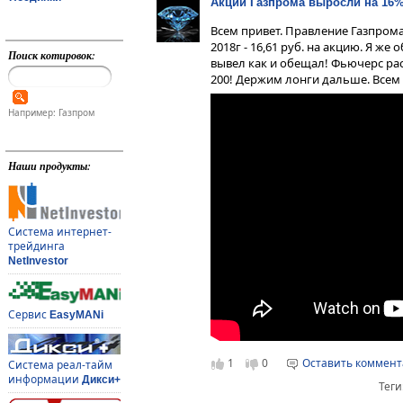
Акции Газпрома выросли на 16%
Всем привет. Правление Газпром
2018г - 16,61 руб. на акцию. Я же
Поиск котировок:
вывел как и обещал! Фьючерс раст
200! Держим лонги дальше. Всем
Например: Газпром
Наши продукты:
Система интернет-
трейдинга
NetInvestor
Сервис
EasyMANi
1
0
Оставить коммен
Система реал-тайм
информации
Дикси+
Теги