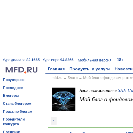
18+
Курс доллара
Курс евро
Мобильная версия
82.1665
94.8366
Главная
Продукты и услуги
Новости
mfd.ru
→
Блоги
→
Мой блог о фондовом рынк
Популярное
Последнее
Блог пользователя
SAE Un
Блогеры
Мой блог о фондово
Стань блогером
Поиск по блогам
Победители
1
конкурса
Поединки