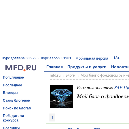
18+
Курс доллара
Курс евро
Мобильная версия
80.9293
93.1901
Главная
Продукты и услуги
Новости
mfd.ru
→
Блоги
→
Мой блог о фондовом рынк
Популярное
Последнее
Блог пользователя
SAE Un
Блогеры
Мой блог о фондово
Стань блогером
Поиск по блогам
Победители
1
конкурса
Поединки