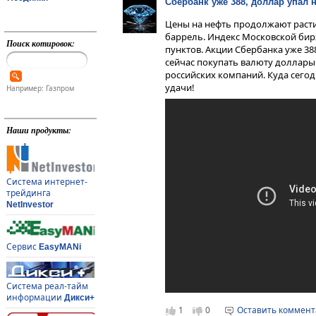
Сбербанк уже 388, доллар упал н
Цены на нефть продолжают расти
баррель. Индекс Московской бир
Поиск котировок:
пунктов. Акции Сбербанка уже 388
сейчас покупать валюту доллары
российских компаний. Куда сего
удачи!
Например: Газпром
Наши продукты:
Система интернет-
трейдинга
NetInvestor
Сервис
EasyMANi
Система реал-тайм
информации
Дикси+
1
0
Оставить коммен