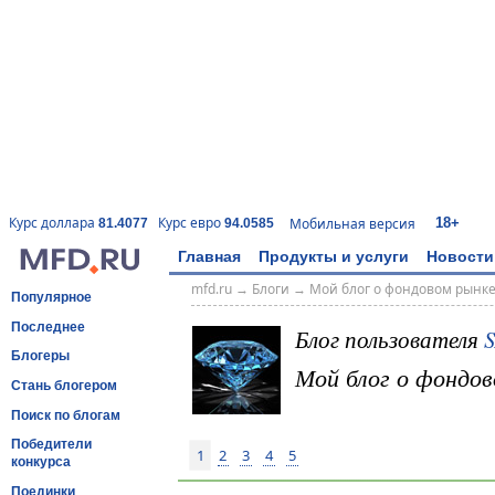
18+
Курс доллара
Курс евро
Мобильная версия
81.4077
94.0585
Главная
Продукты и услуги
Новости
mfd.ru
→
Блоги
→
Мой блог о фондовом рынк
Популярное
Последнее
Блог пользователя
S
Блогеры
Мой блог о фондов
Стань блогером
Поиск по блогам
Победители
1
2
3
4
5
конкурса
Поединки