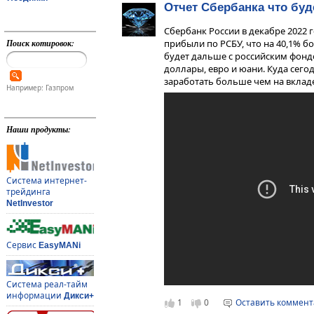
Отчет Сбербанка что бу
Сбербанк России в декабре 2022 
Поиск котировок:
прибыли по РСБУ, что на 40,1% бо
будет дальше с российским фонд
доллары, евро и юани. Куда сег
заработать больше чем на вкладе
Например: Газпром
Наши продукты:
Система интернет-
трейдинга
NetInvestor
Сервис
EasyMANi
Система реал-тайм
информации
Дикси+
1
0
Оставить коммен