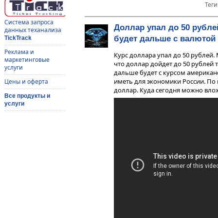
Теги
Система запроса
Доллар упал до 50 рубле
данных теханализа
будет дальше с валютой
TickTrack
Реклама и
Курс доллара упал до 50 рублей. 
маркетинговые
что доллар дойдет до 50 рублей 
услуги
дальше будет с курсом американ
иметь для экономики России. По
Цены и оферта
доллар. Куда сегодня можно вло
Все продукты и
услуги