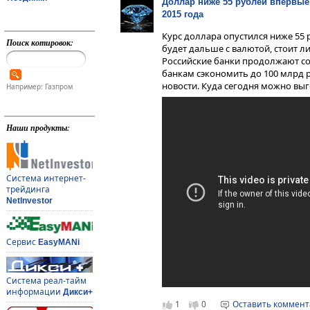
Доллар ниже 55 рублей впервые
2015 года
Курс доллара опустился ниже 55 р
Поиск котировок:
будет дальше с валютой, стоит л
Российские банки продолжают с
банкам сэкономить до 100 млрд р
новости. Куда сегодня можно выг
Например: Газпром
Наши продукты:
Система интернет-
трейдинга
NetInvestor
Сервис
EasyMANi
Система реал-тайм
информации
Дикси+
1
0
Оставить коммен