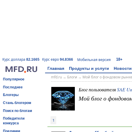
18+
Курс доллара
Курс евро
Мобильная версия
82.1665
94.8366
Главная
Продукты и услуги
Новости
mfd.ru
→
Блоги
→
Мой блог о фондовом рынк
Популярное
Последнее
Блог пользователя
SAE Un
Блогеры
Мой блог о фондово
Стань блогером
Поиск по блогам
Победители
1
конкурса
Поединки