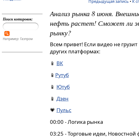
Предыдущая запись
•
К с
Анализ рынка 8 июня. Внешни
Поиск котировок:
нефть растет! Сможет ли э
рынку?
Например: Газпром
Всем привет! Если видео не грузит
других платформах:
📱
ВК
📱
Рутуб
📱
Ютуб
📱
Дзен
💗
Пульс
00:00 - Логика рынка
03:25 - Торговые идеи, Новостной