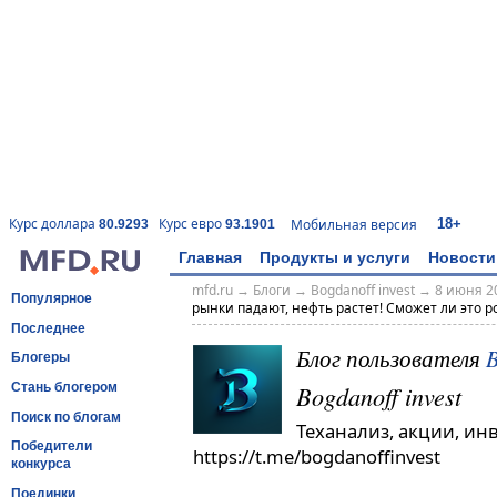
18+
Курс доллара
Курс евро
Мобильная версия
80.9293
93.1901
Главная
Продукты и услуги
Новости
mfd.ru
→
Блоги
→
Bogdanoff invest
→
8 июня 20
Популярное
рынки падают, нефть растет! Сможет ли это 
Последнее
Блог пользователя
B
Блогеры
Bogdanoff invest
Стань блогером
Поиск по блогам
Теханализ, акции, ин
Победители
https://t.me/bogdanoffinvest
конкурса
Поединки