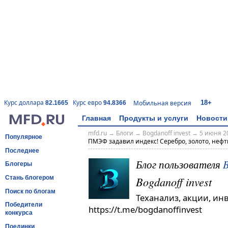
18+
Курс доллара
Курс евро
Мобильная версия
82.1665
94.8366
Главная
Продукты и услуги
Новости
mfd.ru
→
Блоги
→
Bogdanoff invest
→
5 июня 20
Популярное
ПМЭФ задавил индекс! Серебро, золото, нефть
Последнее
Блог пользователя
B
Блогеры
Bogdanoff invest
Стань блогером
Поиск по блогам
Теханализ, акции, ин
Победители
https://t.me/bogdanoffinvest
конкурса
Поединки