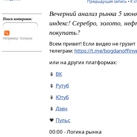
Предыдущая запись
•
К с
Вечерний анализ рынка 5 ию
Поиск котировок:
индекс! Серебро, золото, неф
покупать?
Например: Газпром
Всем привет! Если видео не грузит
телеграм:
https://t.me/bogdanoffin
или на других платформах:
📱
ВК
📱
Рутуб
📱
Ютуб
📱
Дзен
💗
Пульс
00:00 - Логика рынка