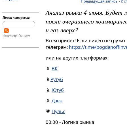
Предыдущая запись
•
К с
Анализ рынка 4 июня. Будет 
Поиск котировок:
после вчерашнего кошмаринг
и газ вверх?
Например: Газпром
Всем привет! Если видео не грузит
телеграм:
https://t.me/bogdanoffin
или на других платформах:
📱
ВК
📱
Рутуб
📱
Ютуб
📱
Дзен
💗
Пульс
00:00 - Логика рынка