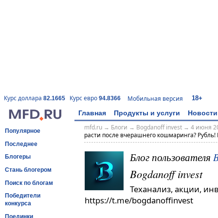
18+
Курс доллара
Курс евро
Мобильная версия
82.1665
94.8366
Главная
Продукты и услуги
Новости
mfd.ru
→
Блоги
→
Bogdanoff invest
→
4 июня 20
Популярное
расти после вчерашнего кошмаринга? Рубль! 
Последнее
Блог пользователя
B
Блогеры
Bogdanoff invest
Стань блогером
Поиск по блогам
Теханализ, акции, ин
Победители
https://t.me/bogdanoffinvest
конкурса
Поединки