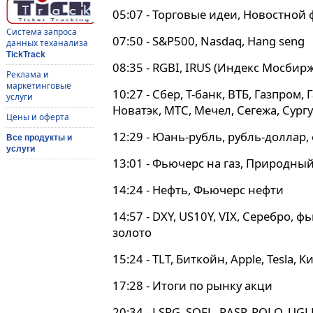
05:07 - Торговые идеи, Новостной
Система запроса
07:50 - S&P500, Nasdaq, Hang seng
данных теханализа
TickTrack
08:35 - RGBI, IRUS (Индекс Мосбирж
Реклама и
маркетинговые
10:27 - Сбер, Т-банк, ВТБ, Газпром,
услуги
Новатэк, МТС, Мечел, Сегежа, Сург
Цены и оферта
12:29 - Юань-рубль, рубль-доллар,
Все продукты и
услуги
13:01 - Фьючерс на газ, Природный
14:24 - Нефть, Фьючерс нефти
14:57 - DXY, US10Y, VIX, Серебро, 
золото
15:24 - TLT, Биткойн, Apple, Tesla,
17:28 - Итоги по рынку акци
20:34 - LSRG, SOFL, RASP, ROLO, UG