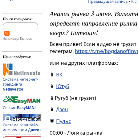
Предыдущая запись
•
К с
Анализ рынка 3 июня. Валют
Поиск котировок:
определят направление рынка
вверх? Биткоин!
Например: Газпром
Всем привет! Если видео не грузит
телеграм:
https://t.me/bogdanoffin
Наши продукты:
или на других платформах:
📱
ВК
Система интернет-
трейдинга
📱
Ютуб
NetInvestor
📱Рутуб (не грузит)
Сервис
EasyMANi
📱
Дзен
💗
Пульс
Система реал-тайм
информации
Дикси+
00:00 - Логика рынка