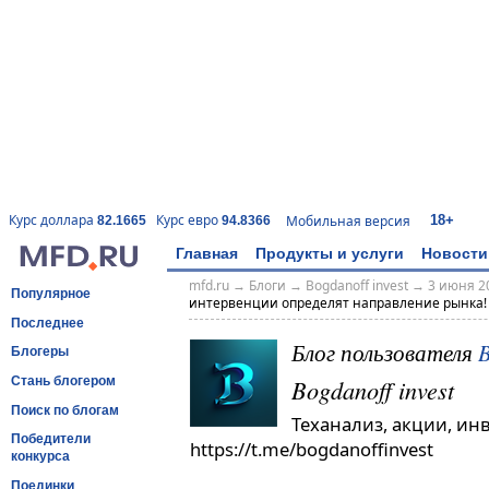
18+
Курс доллара
Курс евро
Мобильная версия
82.1665
94.8366
Главная
Продукты и услуги
Новости
mfd.ru
→
Блоги
→
Bogdanoff invest
→
3 июня 20
Популярное
интервенции определят направление рынка! Г
Последнее
Блог пользователя
B
Блогеры
Bogdanoff invest
Стань блогером
Поиск по блогам
Теханализ, акции, ин
Победители
https://t.me/bogdanoffinvest
конкурса
Поединки