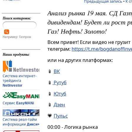
Предыдущая запись
•
К с
Анализ рынка 19 мая. СД Газ
Поиск котировок:
дивидендам! Будет ли рост р
Газ! Нефть! Золото!
Например: Газпром
Всем привет! Если видео не грузит
телеграм:
https://t.me/bogdanoffin
Наши продукты:
или на других платформах:
📱
ВК
Система интернет-
трейдинга
📱
Рутуб
NetInvestor
📱
Ютуб
Сервис
EasyMANi
📱
Дзен
💗
Пульс
Система реал-тайм
информации
Дикси+
00:00 - Логика рынка