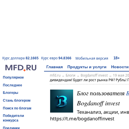
18+
Курс доллара
Курс евро
Мобильная версия
82.1665
94.8366
Главная
Продукты и услуги
Новости
mfd.ru
→
Блоги
→
Bogdanoff invest
→
19 мая 20
Популярное
дивидендам! Будет ли рост рынка РФ? Рубль! Г
Последнее
Блог пользователя
B
Блогеры
Bogdanoff invest
Стань блогером
Поиск по блогам
Теханализ, акции, ин
Победители
https://t.me/bogdanoffinvest
конкурса
Поединки