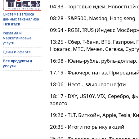
04:33 - Торговые идеи, Новостной
Система запроса
08:28 - S&P500, Nasdaq, Hang seng
данных теханализа
TickTrack
09:54 - RGBI, IRUS (Индекс Мосбирж
Реклама и
маркетинговые
13:25 - Сбер, Т-банк, ВТБ, Газпром,
услуги
Новатэк, МТС, Мечел, Сегежа, Сург
Цены и оферта
16:08 - Юань-рубль, рубль-доллар,
Все продукты и
услуги
17:19 - Фьючерс на газ, Природный
18:06 - Нефть, Фьючерс нефти
18:17 - DXY, US10Y, VIX, Серебро, 
золото
19:26 - TLT, Биткойн, Apple, Tesla,
20:35 - Итоги по рынку акций
25:00 - Фьючерс какао, Фьючерс к