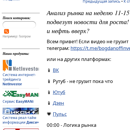
Предыдущая запись
•
К с
Анализ рынка на неделю 11-15
Поиск котировок:
подвезут новости для роста! 
и нефть вверх?
Например: Газпром
Всем привет! Если видео не грузит
телеграм:
https://t.me/bogdanoffin
Наши продукты:
или на других платформах:
📱
ВК
Система интернет-
трейдинга
📱 Рутуб - не грузит пока что
NetInvestor
📱
Ютуб
Сервис
EasyMANi
📱
Дзен
💗
Пульс
Система реал-тайм
информации
Дикси+
00:00 - Логика рынка