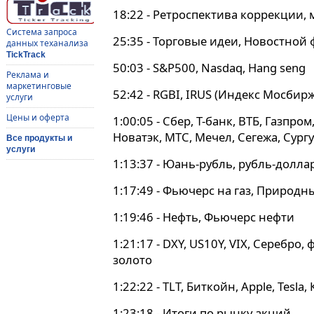
18:22 - Ретроспектива коррекции,
Система запроса
25:35 - Торговые идеи, Новостной
данных теханализа
TickTrack
50:03 - S&P500, Nasdaq, Hang seng
Реклама и
маркетинговые
52:42 - RGBI, IRUS (Индекс Мосбирж
услуги
Цены и оферта
1:00:05 - Сбер, Т-банк, ВТБ, Газпро
Новатэк, МТС, Мечел, Сегежа, Сург
Все продукты и
услуги
1:13:37 - Юань-рубль, рубль-долла
1:17:49 - Фьючерс на газ, Природн
1:19:46 - Нефть, Фьючерс нефти
1:21:17 - DXY, US10Y, VIX, Серебро
золото
1:22:22 - TLT, Биткойн, Apple, Tesla
1:23:18 - Итоги по рынку акций