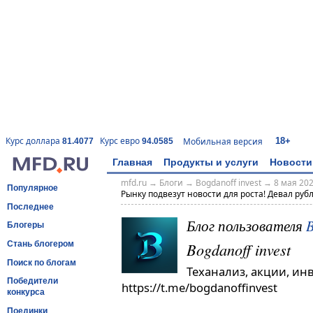
18+
Курс доллара
Курс евро
Мобильная версия
81.4077
94.0585
Главная
Продукты и услуги
Новости
mfd.ru
→
Блоги
→
Bogdanoff invest
→
8 мая 202
Популярное
Рынку подвезут новости для роста! Девал рубл
Последнее
Блог пользователя
B
Блогеры
Bogdanoff invest
Стань блогером
Поиск по блогам
Теханализ, акции, ин
Победители
https://t.me/bogdanoffinvest
конкурса
Поединки