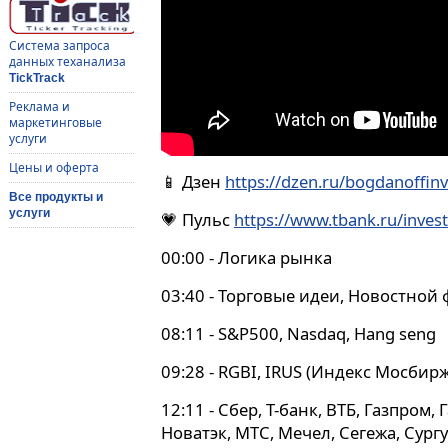
Система запроса
данных теханализа
TickTrack
Реклама и
маркетинговые
услуги
Цены и оферта
📱 Дзен
https://dzen.ru/bogdanoffinv
Все продукты и
услуги
💗 Пульс
https://www.tbank.ru/invest/
00:00 - Логика рынка
03:40 - Торговые идеи, Новостной
08:11 - S&P500, Nasdaq, Hang seng
09:28 - RGBI, IRUS (Индекс Мосбирж
12:11 - Сбер, Т-банк, ВТБ, Газпром,
Новатэк, МТС, Мечел, Сегежа, Сург