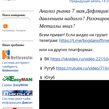
Предыдущая запись
•
К с
Анализ рынка 7 мая.Дефляция
Поиск котировок:
давлением надолго? Разочаро
Металлы вниз?
Например: Газпром
Всем привет! Если видео не грузит
телеграм:
https://t.me/bogdanoffin
Наши продукты:
или на других платформах:
📱 ВК
https://vkvideo.ru/video-221
Система интернет-
трейдинга
📱 Рутуб
https://rutube.ru/video/71
NetInvestor
📱 Ютуб
Сервис
EasyMANi
Система реал-тайм
информации
Дикси+