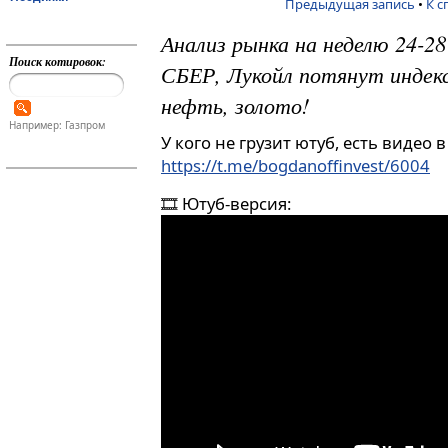
Предыдущая запись
•
К с
Анализ рынка на неделю 24-28
Поиск котировок:
СБЕР, Лукойл потянут индекс
нефть, золото!
Например: Газпром
У кого не грузит ютуб, есть видео 
https://t.me/bogdanoffinvest/6004
🎞 Ютуб-версия: