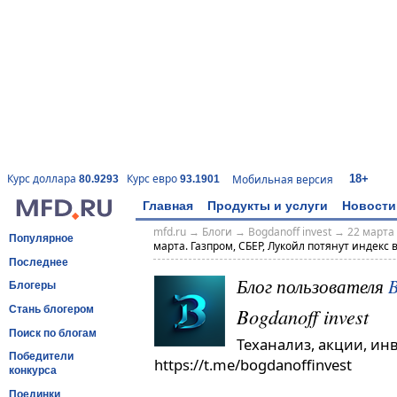
18+
Курс доллара
Курс евро
Мобильная версия
80.9293
93.1901
Главная
Продукты и услуги
Новости
mfd.ru
→
Блоги
→
Bogdanoff invest
→
22 марта 
Популярное
марта. Газпром, СБЕР, Лукойл потянут индекс в
Последнее
Блог пользователя
B
Блогеры
Bogdanoff invest
Стань блогером
Поиск по блогам
Теханализ, акции, ин
Победители
https://t.me/bogdanoffinvest
конкурса
Поединки