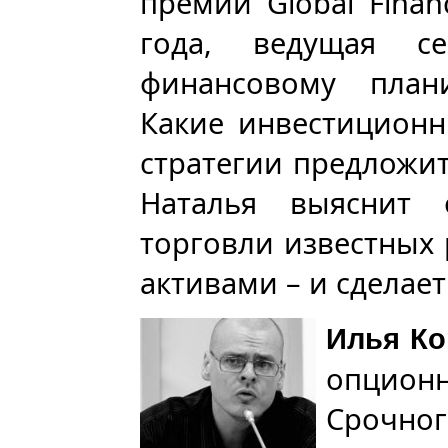
премии Global Finan
года, ведущая с
финансовому план
Какие инвестиционн
стратегии предложит
Наталья выяснит 
торговли известных
активами – и сделае
Илья К
опционн
Срочно