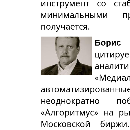
инструмент со ста
минимальными п
получается.
Борис
цитир
анал
«Мед
автоматизированн
неоднократно п
«Алгоритмус» на р
Московской биржи