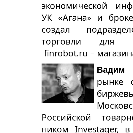
экономической инф
УК «Агана» и брок
создал подраздел
торговли для к
finrobot.ru – магази
Вадим 
рынке 
бирже
Моско
Российской товар
ником Investager, 