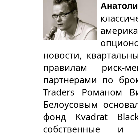
Анато
класси
америк
опционо
новости, квартальн
правилам риск-м
партнерами по брок
Traders Романом 
Белоусовым основал
фонд Kvadrat Bla
собственные и 