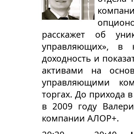
компан
опцион
расскажет об уни
управляющих», в к
доходность и показа
активами на основ
управляющими ко
торгах. До прихода 
в 2009 году Валери
компании АЛОР+.