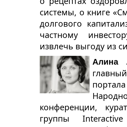
о рецептах оздоро
системы, о книге «С
долгового капитал
частному инвесто
извлечь выгоду из с
Алина 
главны
портала
Наро
конференции, курат
группы Interacti