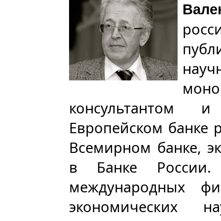
Вале
рос
публ
науч
мон
консультантом 
Европейском банке р
Всемирном банке, э
в Банке России
международных фи
экономических на