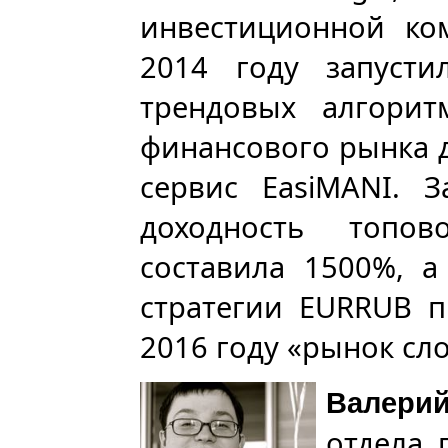
инвестиционной ком
2014 году запусти
трендовых алгорит
финансового рынка д
сервис EasiMANI. З
доходность топо
составила 1500%, а
стратегии EURRUB п
2016 году «рынок сл
Валери
отдела 