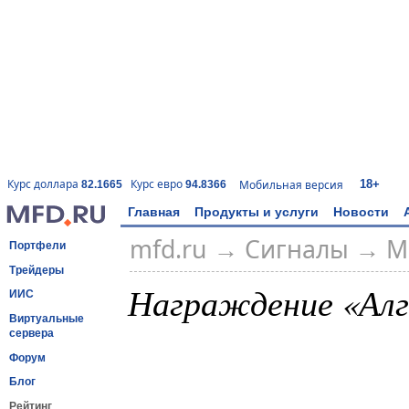
18+
Курс доллара
Курс евро
Мобильная версия
82.1665
94.8366
Главная
Продукты и услуги
Новости
mfd.ru
→
Сигналы
→ М
Портфели
Трейдеры
Награждение «Алг
ИИС
Виртуальные
сервера
Форум
Блог
Рейтинг