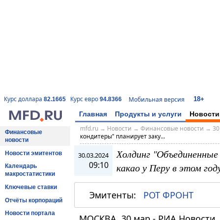
18+
Курс доллара
Курс евро
Мобильная версия
82.1665
94.8366
Главная
Продукты и услуги
Новости
mfd.ru
→
Новости
→
Финансовые новости
→
30
Финансовые
кондитеры" планирует заку...
новости
Холдинг "Объединенные
Новости эмитентов
30.03.2024
09:10
какао у Перу в этом год
Календарь
макростатистики
Ключевые ставки
Эмитенты:
РОТ ФРОНТ
Отчёты корпораций
Новости портала
МОСКВА, 30 мар - РИА Новости