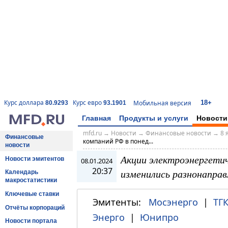
18+
Курс доллара
Курс евро
Мобильная версия
80.9293
93.1901
Главная
Продукты и услуги
Новости
mfd.ru
→
Новости
→
Финансовые новости
→
8 
Финансовые
компаний РФ в понед...
новости
Акции электроэнергетич
Новости эмитентов
08.01.2024
20:37
изменились разнонаправ
Календарь
макростатистики
Ключевые ставки
Эмитенты:
Мосэнерго
|
ТГК
Отчёты корпораций
Энерго
|
Юнипро
Новости портала