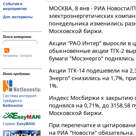
События и
МОСКВА, 8 янв - РИА Новости/
мероприятия
электроэнергетических компан
Доп. материалы
понедельника изменились разн
Московской биржи.
Поиск котировок:
Акции "РАО Интер" выросли в цен
обыкновенные акции ТГК-2 выро
Например: Газпром
бумаги "Мосэнерго" поднялись на
Акции ТГК-14 подешевели на 2,3%
Наши продукты:
Энерго" снизились на 1,7%, пр
1%.
Система интернет-
Индекс Мосбиржи к закрытию 
трейдинга
поднялся на 0,71%, до 3158,58 
NetInvestor
Московской биржи.
Сервис
При перепечатке и цитировани
EasyMANi
на РИА "Новости" обязательна.