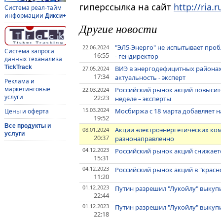
гиперссылка на сайт
http://ria.r
Система реал-тайм
информации
Дикси+
Другие новости
"ЭЛ5-Энерго" не испытывает про
22.06.2024
Система запроса
16:55
- гендиректор
данных теханализа
TickTrack
ВИЭ в энергодефицитных районах 
27.05.2024
17:34
актуальность - эксперт
Реклама и
маркетинговые
Российский рынок акций повыситс
22.03.2024
услуги
22:23
неделе – эксперты
15.03.2024
Мосбиржа с 18 марта добавляет н
Цены и оферта
19:52
Все продукты и
Акции электроэнергетических ко
08.01.2024
услуги
20:37
разнонаправленно
04.12.2023
Российский рынок акций снижает
15:31
04.12.2023
Российский рынок акций в "красн
11:20
01.12.2023
Путин разрешил "Лукойлу" выкупи
22:44
01.12.2023
Путин разрешил "Лукойлу" выкупи
22:18