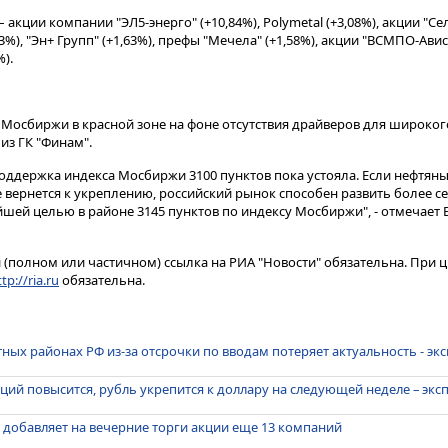
 акции компании "ЭЛ5-энерго" (+10,84%), Polymetal (+3,08%), акции "Сел
3%), "Эн+ Групп" (+1,63%), префы "Мечела" (+1,58%), акции "ВСМПО-Авис
).
Мосбиржи в красной зоне на фоне отсутствия драйверов для широког
 из ГК "Финам".
оддержка индекса Мосбиржи 3100 пунктов пока устояла. Если нефтяны
е вернется к укреплению, российский рынок способен развить более 
шей целью в районе 3145 пунктов по индексу Мосбиржи", - отмечает 
(полном или частичном) ссылка на РИА "Новости" обязательна. При ц
tp://ria.ru
обязательна.
ных районах РФ из-за отсрочки по вводам потеряет актуальность - эк
ций повысится, рубль укрепится к доллару на следующей неделе – экс
 добавляет на вечерние торги акции еще 13 компаний