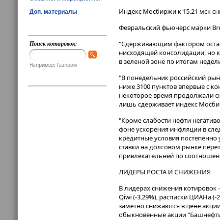
Индекс Мосбиржи к 15​​​.21 мск с
Доп. материалы
Февральский фьючерс марки Bren
Поиск котировок:
"Сдерживающим фактором остает
нисходящей консолидации, но 
в зеленой зоне по итогам недел
Например: Газпром
"В понедельник российский рын
ниже 3100 пунктов впервые с ко
некоторое время продолжали сн
лишь сдерживает индекс Мосбир
"Кроме слабости нефти негативо
фоне ускорения инфляции в сл
кредитные условия постепенно 
ставки на долговом рынке перет
привлекательней по соотношени
ЛИДЕРЫ РОСТА И СНИЖЕНИЯ
В лидерах снижения котировок – 
Qiwi (-3,29%), расписки ЦИАНа (-2
заметно снижаются в цене акции 
обыкновенные акции "Башнефти"