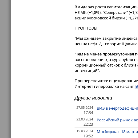
В лидерах роста капитализации –
НЛМК (+1,8%), "Северстали" (+1,7
акции Московской биржи (+1,27%
ПРОГНОЗЫ
"Мы ожидаем закрытие индекса 
цен на нефть", - говорит Щукина
"Тем не менее промежуточная п
восстановлению, а курс рубля н
коррекционный отскок с ближай
инвестиций".
При перепечатке и цитировании 
Интернет гиперссылка на сайт
ht
Другие новости
27.05.2024
ВИЭ в энергодефицит
17:34
22.03.2024
Российский рынок ак
22:23
15.03.2024
Мосбиржа с 18 марта
19:52