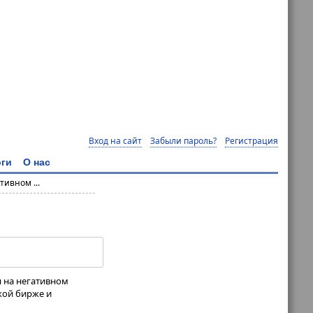
Вход на сайт
Забыли пароль?
Регистрация
ги
О нас
ивном ...
я на негативном
кой бирже и