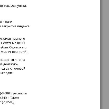
до 1082,26 пункта.
 в фазе
м закрытия индекса
ускался немного
ом нефтяные цены
убля. Однако это
 Мир инвестиций".
пасаются, что на
ые денежно-
лед за ключевой
выглядят
-3,68%), расписки
2,34%). Также
(-1,05%),