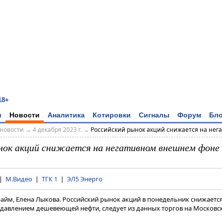
18+
и
Новости
Аналитика
Котировки
Сигналы
Форум
Бло
новости
→
4 декабря 2023 г.
→
Российский рынок акций снижается на негат
нок акций снижается на негативном внешнем фоне
|
М.Видео
|
ТГК 1
|
ЭЛ5 Энерго
райм, Елена Лыкова. Российский рынок акций в понедельник снижаетс
д давлением дешевеющей нефти, следует из данных торгов на Московс