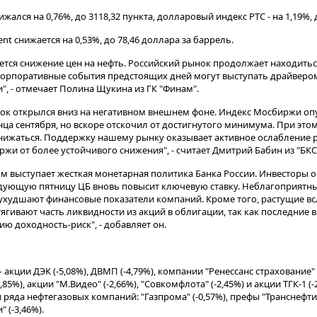
нижался на 0,76%, до 3118,32 пункта, долларовый индекс РТС - на 1,19%, 
t снижается на 0,53%, до 78,46 доллара за баррель.
ся снижение цен на нефть. Российский рынок продолжает находиться
корпоративные события предстоящих дней могут выступать драйверо
и", - отмечает Полина Щукина из ГК "Финам".
ок открылся вниз на негативном внешнем фоне. Индекс Мосбиржи оп
нца сентября, но вскоре отскочил от достигнутого минимума. При эт
ижаться. Поддержку нашему рынку оказывает активное ослабление р
жи от более устойчивого снижения", - считает Дмитрий Бабин из "БКС
м выступает жесткая монетарная политика Банка России. Инвесторы о
едующую пятницу ЦБ вновь повысит ключевую ставку. Неблагоприятн
ухудшают финансовые показатели компаний. Кроме того, растущие вс
ягивают часть ликвидности из акций в облигации, так как последние 
ю доходность-риск", - добавляет он.
акции ДЭК (-5,08%), ДВМП (-4,79%), компании "Ренессанс страхование" (
,85%), акции "М.Видео" (-2,66%), "Совкомфлота" (-2,45%) и акции ТГК-1 (-
ряда нефтегазовых компаний: "Газпрома" (-0,57%), префы "Транснефти" 
 (-3,46%).