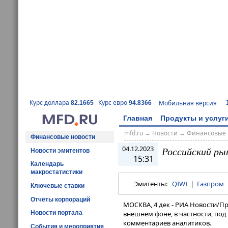
Курс доллара
Курс евро
Мобильная версия
82.1665
94.8366
Главная
Продукты и услуг
mfd.ru
→
Новости
→
Финансовые 
Финансовые новости
04.12.2023
Российский ры
Новости эмитентов
15:31
Календарь
макростатистики
Эмитенты:
QIWI
|
Газпром
Ключевые ставки
Отчёты корпораций
МОСКВА, 4 дек - РИА Новости/П
Новости портала
внешнем фоне, в частности, по
комментариев аналитиков.
События и мероприятия