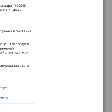
игдара" (+2,39%),
ма" (+1,34%) и
о рынка и снижения
е цены перейдут к
серьезный
Бабин из "БКС Мир
итировании в сети
сперт
перты