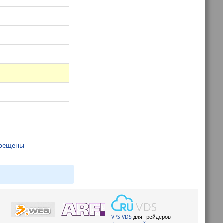
апрещены
VPS
VDS
для трейдеров