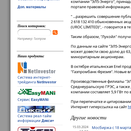
компании "ЭЛ5-Энерго", прина
портале правовой информации​​​.
Доп. материалы
" ...разрешить совершение пу
2 618 132 410 обыкновенных а
Поиск котировок:
(UROC LIMITED)", - говорится в 
Таким образом, "Лукойл" получи
Например: Газпром
По данным на сайте "ЭЛ5-Энерго
может довести свою долю до 63,
Наши продукты:
миноритарным акционерам.
В октябре итальянская Enel про
"Газпромбанк-Фрезия". Новые в
Система интернет-
Производственные филиалы "ЭЛ
трейдинга
NetInvestor
Среднеуральскую ГРЭС, а также
компании составляет 5,9 ГВт по 
Сервис
EasyMANi
При перепечатке и цитировании 
Интернет гиперссылка на сайт
ht
Система реал-тайм
Другие новости
информации
Дикси+
15.03.2024
Мосбиржа с 18 марта