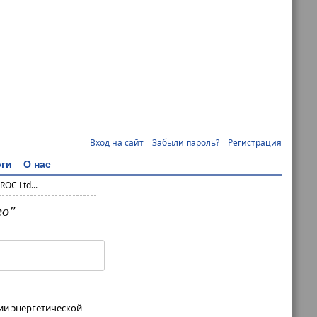
Вход на сайт
Забыли пароль?
Регистрация
ги
О нас
OC Ltd...
го"
ии энергетической