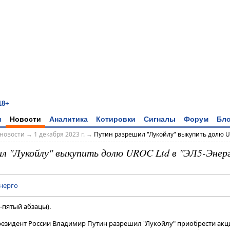
18+
и
Новости
Аналитика
Котировки
Сигналы
Форум
Бло
новости
→
1 декабря 2023 г.
→
Путин разрешил "Лукойлу" выкупить долю UR
л "Лукойлу" выкупить долю UROC Ltd в "ЭЛ5-Энер
нерго
-пятый абзацы).
Президент России Владимир Путин разрешил "Лукойлу" приобрести акц