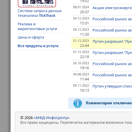
19:52
08.01.2024
Акции электроэнерг
Система запроса данных
20:37
теханализа
TickTrack
04.12.2023
Российский рынок а
15:31
Реклама и
маркетинговые услуги
04.12.2023
Российский рынок ак
11:20
Цены и оферта
01.12.2023
Путин разрешил "Лук
22:44
Все продукты и услуги
01.12.2023
Путин разрешил "Лук
22:18
26.10.2023
Российский рынок ак
19:16
04.08.2023
Российский рынок ак
11:44
09.11.2022
Путин утвердил спис
16:13
Комментарии отключен
© 2026
«МФД-ИнфоЦентр»
Все права защищены. Перепечатка материалов возможна только