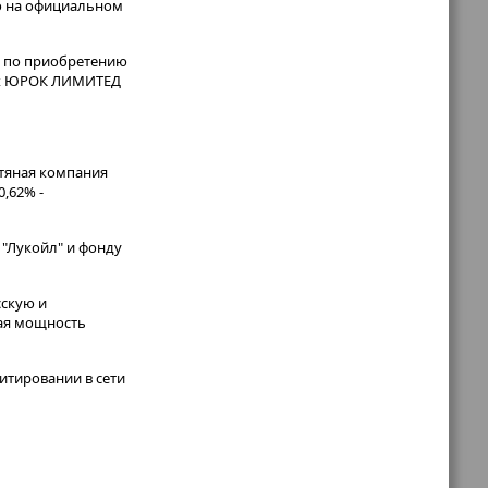
о на официальном
и по приобретению
щих ЮРОК ЛИМИТЕД
фтяная компания
,62% -
 "Лукойл" и фонду
сскую и
ная мощность
итировании в сети