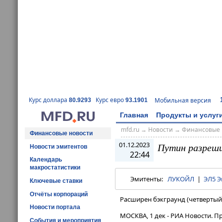
Курс доллара
Курс евро
Мобильная версия
80.9293
93.1901
Главная
Продукты и услуг
mfd.ru
→
Новости
→
Финансовые 
Финансовые новости
01.12.2023
Путин разреши
Новости эмитентов
22:44
Календарь
макростатистики
Эмитенты:
ЛУКОЙЛ
|
ЭЛ5 Э
Ключевые ставки
Отчёты корпораций
Расширен бэкграунд (четвертый
Новости портала
МОСКВА, 1 дек - РИА Новости. 
События и мероприятия