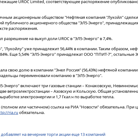
длежащие UROC Limited, соответствующее распоряжение опубликован
бличным акционерным обществом "Нефтяная компания "Лукойл" сделк
кций публичного акционерного общества "ЭЛ5-Энерго", принадлежа
тексте распоряжения.
л разрешение на выкуп доли UROC в "ЭЛ5-Энерго" в 7,4%.
", "Лукойлу" уже принадлежит 56,44% в компании. Таким образом, не
84%. Еще 5,54% "ЭЛ5-Энерго" принадлежат ООО "ППИТ-7", остальные 30
дала свою долю в компании "Энел Россия" (56,43%) нефтяной компании
ладельцы переименовали компанию в "ЭЛ5-Энерго".
5-Энерго" включают три газовые станции – Конаковскую, Невинномы
 две ветроэлектростанции – Азовскую и Кольскую. Общая установлен
выработке электроэнергии и 1,7 Гкал.ч по выработке тепла.
(полном или частичном) ссылка на РИА "Новости" обязательна. При ц
tp://ria.ru
обязательна.
 добавляет на вечерние торги акции еще 13 компаний