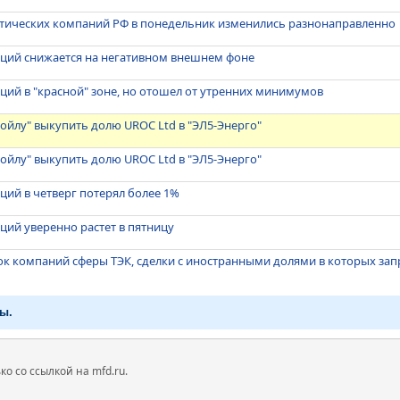
етических компаний РФ в понедельник изменились разнонаправленно
кций снижается на негативном внешнем фоне
ций в "красной" зоне, но отошел от утренних минимумов
ойлу" выкупить долю UROC Ltd в "ЭЛ5-Энерго"
ойлу" выкупить долю UROC Ltd в "ЭЛ5-Энерго"
ций в четверг потерял более 1%
ций уверенно растет в пятницу
ок компаний сферы ТЭК, сделки с иностранными долями в которых з
ы.
 со ссылкой на mfd.ru.