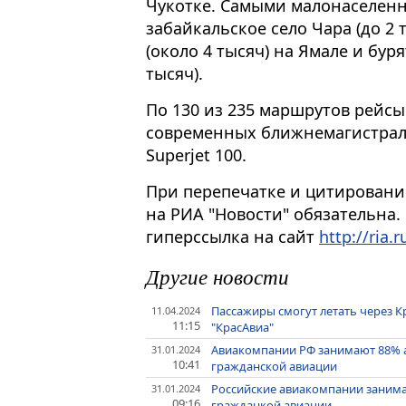
Чукотке. Самыми малонаселен
забайкальское село Чара (до 2 
(около 4 тысяч) на Ямале и бур
тысяч).
По 130 из 235 маршрутов рейсы
современных ближнемагистрал
Superjet 100.
При перепечатке и цитировани
на РИА "Новости" обязательна.
гиперссылка на сайт
http://ria.r
Другие новости
Пассажиры смогут летать через К
11.04.2024
11:15
"КрасАвиа"
Авиакомпании РФ занимают 88% а
31.01.2024
10:41
гражданской авиации
Российские авиакомпании занима
31.01.2024
09:16
гражданкой авиации