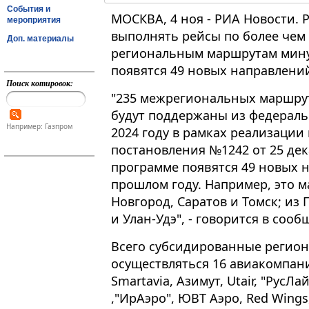
События и
МОСКВА, 4 ноя - РИА Новости. 
мероприятия
выполнять рейсы по более чем
Доп. материалы
региональным маршрутам минуя
появятся 49 новых направлени
Поиск котировок:
"235 межрегиональных маршрут
будут поддержаны из федераль
Например: Газпром
2024 году в рамках реализации
постановления №1242 от 25 дека
программе появятся 49 новых 
прошлом году​​​. Например, эт
Новгород, Саратов и Томск; из 
и Улан-Удэ", - говорится в соо
Всего субсидированные регион
осуществляться 16 авиакомпани
Smartavia, Азимут, Utair, "РусЛа
,"ИрАэро", ЮВТ Аэро, Red Wings, 