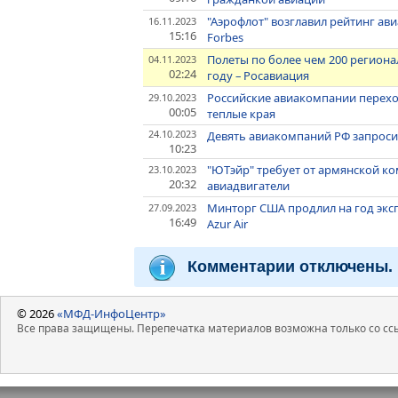
"Аэрофлот" возглавил рейтинг ави
16.11.2023
15:16
Forbes
Полеты по более чем 200 регион
04.11.2023
02:24
году – Росавиация
Российские авиакомпании переход
29.10.2023
00:05
теплые края
24.10.2023
Девять авиакомпаний РФ запросил
10:23
"ЮТэйр" требует от армянской ко
23.10.2023
20:32
авиадвигатели
Минторг США продлил на год эксп
27.09.2023
16:49
Azur Air
Комментарии отключены.
© 2026
«МФД-ИнфоЦентр»
Все права защищены. Перепечатка материалов возможна только со ссы