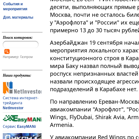
События и
десяти, выполняющих прямые р
мероприятия
Москва, почти не осталось биле
Доп. материалы
у "Аэрофлота" и "России" их е
примерно 13 до 30 тысяч рубле
Поиск котировок:
Азербайджан 19 сентября нача
мероприятия локального харак
конституционного строя в Караб
Например: Газпром
мира Баку назвал полный вывод
роспуск непризнанных властей 
Наши продукты:
назвали происходящее агрессие
подразделений в Карабахе нет.
Система интернет-
По направлению Ереван-Москв
трейдинга
авиакомпании "Аэрофлот", "Росси
NetInvestor
Wings, FlyDubai, Shirak Avia, Arm
Armenia.
Сервис
EasyMANi
У авиакомпании Red Wings по с