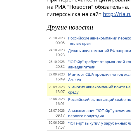
на РИА "Новости" обязательна.
гиперссылка на сайт
http://ria.r
Другие новости
Российские авиакомпании переход
29.10.2023
00:05
теплые края
24.10.2023
Девять авиакомпаний РФ запросил
10:23
"ЮТэйр" требует от армянской ко
23.10.2023
20:32
авиадвигатели
Минторг США продлил на год эксп
27.09.2023
16:49
Azur Air
У многих авиакомпаний почти не 
20.09.2023
13:07
среду
18.08.2023
Российский рынок акций слабо п
16:01
Авиакомпания "ЮТэйр" увеличила
28.07.2023
09:17
первого полугодия
30.06.2023
"ЮТэйр" выкупил у зарубежных л
17:57