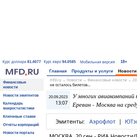
18+
Курс доллара
Курс евро
Мобильная версия
81.4077
94.0585
Главная
Продукты и услуги
Новости
mfd.ru
→
Новости
→
Финансовые новости
→
20
Финансовые
не осталось билетов...
новости
У многих авиакомпаний 
Новости эмитентов
20.09.2023
13:07
Ереван - Москва на сред
Календарь
макростатистики
Ключевые ставки
Эмитенты:
Аэрофлот
|
ЮТэ
Отчёты корпораций
Новости портала
МОСКВА, 20 сен - РИА Новости