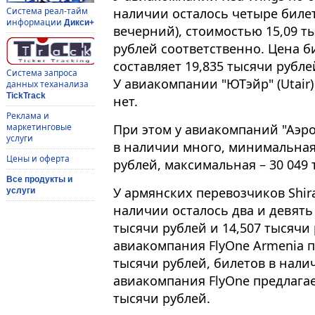
наличии осталось четыре билет
Система реал-тайм
информации
Дикси+
вечерний), стоимостью 15,09 т
рублей соответственно. Цена б
составляет 19,835 тысячи рубле
Система запроса
У авиакомпании "ЮТэйр" (Utair)
данных теханализа
TickTrack
нет.
Реклама и
При этом у авиакомпаний "Аэро
маркетинговые
услуги
в наличии много, минимальная 
Цены и оферта
рублей, максимальная – 30 049 
Все продукты и
У армянских перевозчиков Shirak
услуги
наличии осталось два и девять
тысячи рублей и 14,507 тысячи
авиакомпания FlyOne Armenia п
тысячи рублей, билетов в нал
авиакомпания FlyOne предлагае
тысячи рублей.