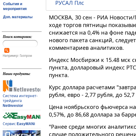
РУСАЛ Плс
События и
мероприятия
МОСКВА, 30 сен - РИА Новости
Доп. материалы
ходе торгов пятницы показыва
снижается на 0,4% на фоне пад
Поиск котировок:
нового пакета санкций, следуе
комментариев аналитиков.
Например: Газпром
Индекс Мосбиржи к 15​​​.48 мск 
пункта, долларовый индекс РТС р
Наши продукты:
пункта.
Курс доллара расчетами "завтра"
рубля, евро - 2,77 рубля, до 52,7
Система интернет-
трейдинга
Цена ноябрьского фьючерса на
NetInvestor
0,57%, до 86,68 доллара за барр
Сервис
EasyMANi
"Ранее среди многих аналитико
случае положительного решени