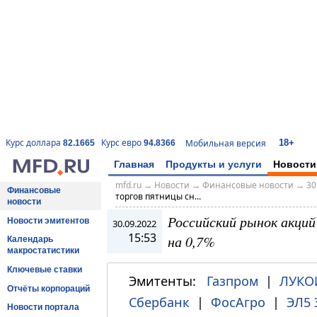
18+
Курс доллара
Курс евро
Мобильная версия
82.1665
94.8366
Главная
Продукты и услуги
Новости
mfd.ru
→
Новости
→
Финансовые новости
→
30
Финансовые
торгов пятницы сн...
новости
Российский рынок акци
Новости эмитентов
30.09.2022
15:53
на 0,7%
Календарь
макростатистики
Ключевые ставки
Эмитенты:
Газпром
|
ЛУКО
Отчёты корпораций
Сбербанк
|
ФосАгро
|
ЭЛ5 
Новости портала