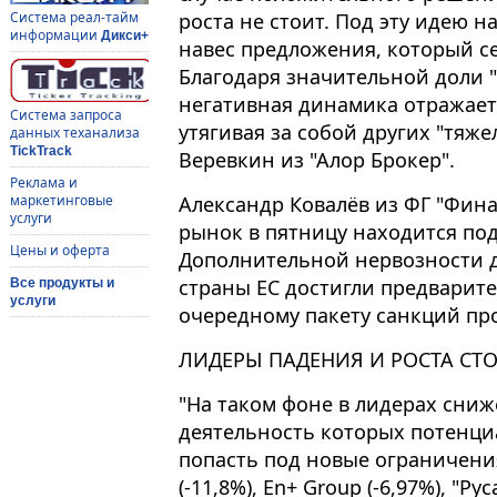
роста не стоит. Под эту идею 
Система реал-тайм
информации
Дикси+
навес предложения, который се
Благодаря значительной доли "
негативная динамика отражает
Система запроса
утягивая за собой других "тяже
данных теханализа
TickTrack
Веревкин из "Алор Брокер".
Реклама и
Александр Ковалёв из ФГ "Фина
маркетинговые
услуги
рынок в пятницу находится по
Цены и оферта
Дополнительной нервозности д
страны ЕС достигли предварит
Все продукты и
услуги
очередному пакету санкций пр
ЛИДЕРЫ ПАДЕНИЯ И РОСТА СТ
"На таком фоне в лидерах сни
деятельность которых потенц
попасть под новые ограничени
(-11,8%), En+ Group (-6,97%), "Рус