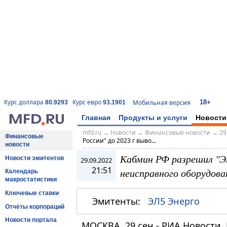
18+
Курс доллара
Курс евро
Мобильная версия
80.9293
93.1901
Главная
Продукты и услуги
Новости
mfd.ru
→
Новости
→
Финансовые новости
→
29
Финансовые
России" до 2023 г выво...
новости
Кабмин РФ разрешил "Эн
Новости эмитентов
29.09.2022
21:51
неисправного оборудова
Календарь
макростатистики
Ключевые ставки
Эмитенты:
ЭЛ5 Энерго
Отчёты корпораций
Новости портала
МОСКВА, 29 сен - РИА Новости