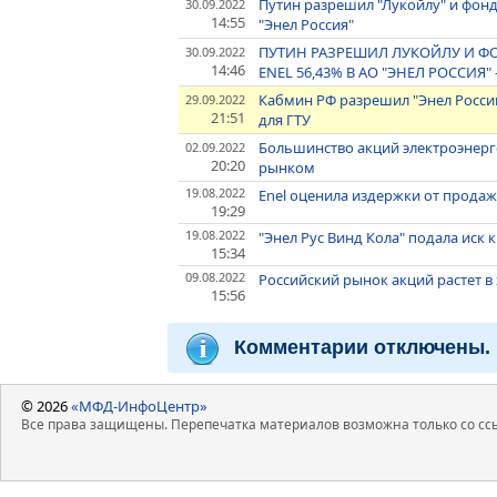
Путин разрешил "Лукойлу" и фонд
30.09.2022
14:55
"Энел Россия"
ПУТИН РАЗРЕШИЛ ЛУКОЙЛУ И ФО
30.09.2022
14:46
ENEL 56,43% В АО "ЭНЕЛ РОССИЯ
Кабмин РФ разрешил "Энел Росси
29.09.2022
21:51
для ГТУ
Большинство акций электроэнерг
02.09.2022
20:20
рынком
19.08.2022
Enel оценила издержки от продажи
19:29
19.08.2022
"Энел Рус Винд Кола" подала иск 
15:34
09.08.2022
Российский рынок акций растет в
15:56
Комментарии отключены.
© 2026
«МФД-ИнфоЦентр»
Все права защищены. Перепечатка материалов возможна только со ссы