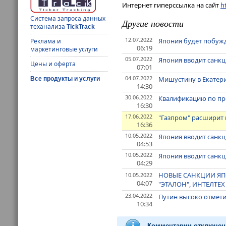
Интернет гиперссылка на сайт
ht
Система запроса данных
Другие новости
теханализа
TickTrack
12.07.2022
Япония будет побужд
Реклама и
06:19
маркетинговые услуги
05.07.2022
Япония вводит санкц
Цены и оферта
07:01
04.07.2022
Мишустину в Екатери
Все продукты и услуги
14:30
30.06.2022
Квалификацию по пр
16:30
17.06.2022
"Газпром" расширит
16:36
10.05.2022
Япония вводит санкц
04:53
10.05.2022
Япония вводит санкц
04:29
НОВЫЕ САНКЦИИ ЯП
10.05.2022
04:07
"ЭТАЛОН", ИНТЕЛТЕХ
23.04.2022
Путин высоко отмет
10:34
Комментарии отключен