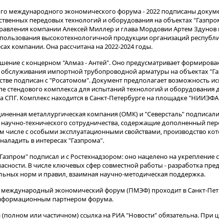
ого международного экономического форума - 2022 подписаны докум
венных передовых технологий и оборудования на объектах "Газпрома
правления компании Алексей Миллер и глава Мордовии Артем Здунов
пользования высокотехнологичной продукции организаций республик
ах компании. Она рассчитана на 2022-2024 годы.
ашение с концерном "Алмаз - Антей". Оно предусматривает формиров
 обслуживания импортной трубопроводной арматуры на объектах "Га
стве подписан с "Росатомом". Документ предполагает возможность и
пе стендового комплекса для испытаний технологий и оборудования д
 СПГ. Комплекс находится в Санкт-Петербурге на площадке "НИИЭФА и
диненная металлургическая компания (ОМК) и "Северсталь" подписал
научно-технического сотрудничества, содержащие дополненный пер
м числе с особыми эксплуатационными свойствами, производство ко
наладить в интересах "Газпрома".
Газпром" подписал и с Ростехнадзором: оно нацелено на укрепление 
ности. В числе ключевых сфер совместной работы - разработка пре
льных норм и правил, взаимная научно-методическая поддержка.
международный экономический форум (ПМЭФ) проходит в Санкт-Петер
информационным партнером форума.
(полном или частичном) ссылка на РИА "Новости" обязательна. При ц