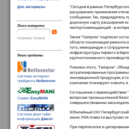
"Сегодня в рамках Петербургск
Доп. материалы
расширению применения отечест
сообщении. Так, председатель 
дорожную карту расширения ис
Поиск котировок:
импортозамещающей - в интерес
Также "Газпром" подписал согл
Например: Газпром
области локализации ремонта и
того, меморандум о сотрудниче
инфраструктуры первого в Евро
Наши продукты:
крупнотоннажного производства
Помимо этого, "Газпром", Объе
актуализированные программы 
Система интернет-
инновационной продукции, в то
трейдинга
NetInvestor
компании планируют освоить и 
Соглашение о взаимодействии "
вопросам промышленной безопас
Сервис
EasyMANi
совершенствовании законодате
Юбилейный XXV Петербургский 
Система реал-тайм
июня. РИА Новости выступает 
информации
Дикси+
При перепечатке и цитировании 