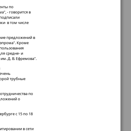
енты по
", - говорится в
 подписали
и- в том числе
ание предложений в
зпрома". Кроме
спользования
ля средне- и
м. Д. В. Ефремова".
и
ечень
торой трубные
сотрудничества по
дложений о
бурге с 15 по 18
итировании в сети