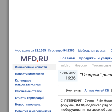
Курс доллара
Курс евро
Мобильная версия
82.1665
94.8366
Главная
Продукты и услуг
mfd.ru
→
Новости
→
Финансовые 
Финансовые новости
17.06.2022
"Газпром" рас
Новости эмитентов
16:36
Календарь
макростатистики
Эмитенты:
Алмаз Антей КБ
Ключевые ставки
Отчёты корпораций
С.-ПЕТЕРБУРГ, 17 июн - РИА Но
Новости портала
форума (ПМЭФ) подписал ряд с
и оборудования на своих объекта
События и мероприятия