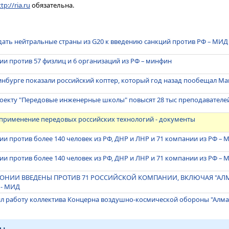
tp://ria.ru
обязательна.
ать нейтральные страны из G20 к введению санкций против РФ – МИД
ии против 57 физлиц и 6 организаций из РФ – минфин
нбурге показали российский коптер, который год назад пообещал М
оекту "Передовые инженерные школы" повысят 28 тыс преподавателе
 применение передовых российских технологий - документы
ии против более 140 человек из РФ, ДНР и ЛНР и 71 компании из РФ –
ии против более 140 человек из РФ, ДНР и ЛНР и 71 компании из РФ –
ОНИИ ВВЕДЕНЫ ПРОТИВ 71 РОССИЙСКОЙ КОМПАНИИ, ВКЛЮЧАЯ "АЛМ
 - МИД
ил работу коллектива Концерна воздушно-космической обороны "Алма
ы.