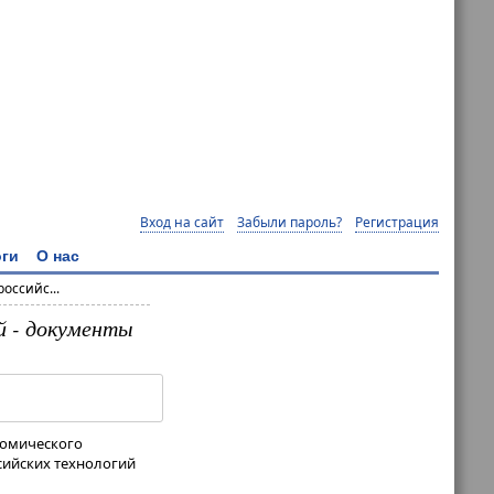
Вход на сайт
Забыли пароль?
Регистрация
ги
О нас
оссийс...
й - документы
номического
сийских технологий