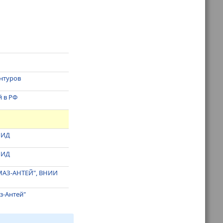
антуров
й в РФ
 МИД
 МИД
АЗ-АНТЕЙ", ВНИИ
з-Антей"