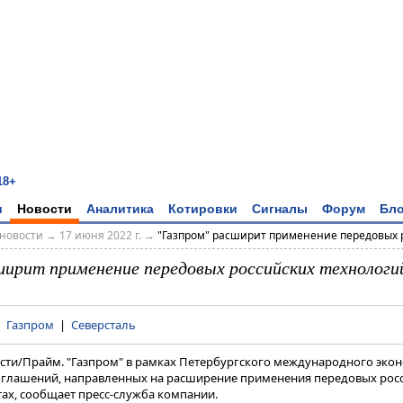
18+
и
Новости
Аналитика
Котировки
Сигналы
Форум
Бло
новости
→
17 июня 2022 г.
→
"Газпром" расширит применение передовых р
ширит применение передовых российских технологи
|
Газпром
|
Северсталь
вости/Прайм. "Газпром" в рамках Петербургского международного эко
оглашений, направленных на расширение применения передовых рос
х, сообщает пресс-служба компании​​​.