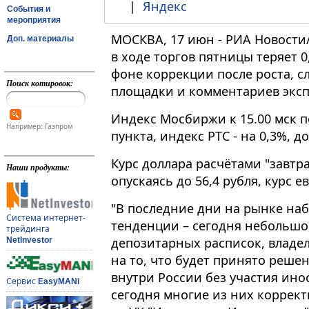
|
Яндекс
События и
мероприятия
МОСКВА, 17 июн - РИА Новости
Доп. материалы
в ходе торгов пятницы теряет 
фоне коррекции после роста, с
Поиск котировок:
площадки и комментариев эксп
Индекс Мосбиржи к 15​​​.00 мск 
Например: Газпром
пункта, индекс РТС - на 0,3%, до
Курс доллара расчётами "завтра
Наши продукты:
опускаясь до 56,4 рубля, курс ев
"В последние дни на рынке на
Система интернет-
тенденции – сегодня небольшо
трейдинга
депозитарных расписок, владе
NetInvestor
на то, что будет принято реше
внутри России без участия ино
Сервис
EasyMANi
сегодня многие из них коррект