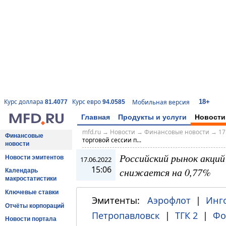
18+
Курс доллара
Курс евро
Мобильная версия
81.4077
94.0585
Главная
Продукты и услуги
Новости
mfd.ru
→
Новости
→
Финансовые новости
→
17
Финансовые
торговой сессии п...
новости
Российский рынок акций
Новости эмитентов
17.06.2022
15:06
снижается на 0,77%
Календарь
макростатистики
Ключевые ставки
Эмитенты:
Аэрофлот
|
Инг
Отчёты корпораций
Петропавловск
|
ТГК 2
|
Фо
Новости портала