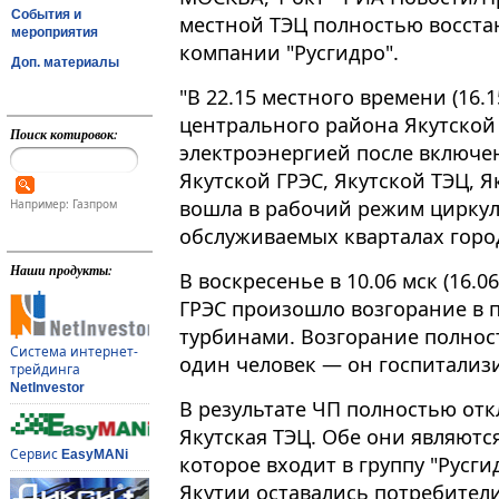
События и
местной ТЭЦ полностью восста
мероприятия
компании "Русгидро".
Доп. материалы
"В 22.15 местного времени (16.1
центрального района Якутской
Поиск котировок:
электроэнергией после включ
Якутской ГРЭС, Якутской ТЭЦ, Я
вошла в рабочий режим циркул
Например: Газпром
обслуживаемых кварталах город
Наши продукты:
В воскресенье в 10.06 мск (16.
ГРЭС произошло возгорание в
турбинами. Возгорание полнос
Система интернет-
один человек — он госпитализ
трейдинга
NetInvestor
В результате ЧП полностью отк
Якутская ТЭЦ. Обе они являютс
Сервис
EasyMANi
которое входит в группу "Русги
Якутии оставались потребител