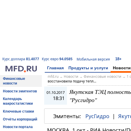
18+
Курс доллара
Курс евро
Мобильная версия
81.4077
94.0585
Главная
Продукты и услуги
Новости
mfd.ru
→
Новости
→
Финансовые новости
→
1 
Финансовые
восстановила подачу тепл...
новости
Якутская ТЭЦ полность
Новости эмитентов
01.10.2017
18:31
"Русгидро"
Календарь
макростатистики
Ключевые ставки
Эмитенты:
РусГидро
|
Якут
Отчёты корпораций
Новости портала
МОСКВА, 1 окт - РИА Новости/П