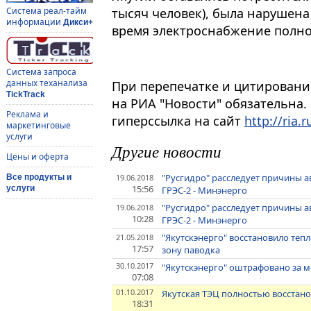
тысяч человек), была нарушена
Система реал-тайм
информации
Дикси+
время электроснабжение полно
Система запроса
данных теханализа
При перепечатке и цитировани
TickTrack
на РИА "Новости" обязательна.
Реклама и
гиперссылка на сайт
http://ria.r
маркетинговые
услуги
Другие новости
Цены и оферта
"Русгидро" расследует причины 
19.06.2018
Все продукты и
15:56
услуги
ГРЭС-2 - Минэнерго
"Русгидро" расследует причины 
19.06.2018
10:28
ГРЭС-2 - Минэнерго
"Якутскэнерго" восстановило теп
21.05.2018
17:57
зону паводка
30.10.2017
"Якутскэнерго" оштрафовано за м
07:08
01.10.2017
Якутская ТЭЦ полностью восстано
18:31