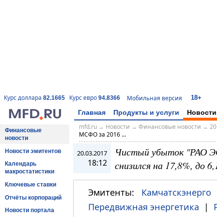
18+
Курс доллара
Курс евро
Мобильная версия
82.1665
94.8366
Главная
Продукты и услуги
Новости
mfd.ru
→
Новости
→
Финансовые новости
→
20
Финансовые
МСФО за 2016 ...
новости
Чистый убыток "РАО ЭС
Новости эмитентов
20.03.2017
18:12
снизился на 17,8%, до 6,
Календарь
макростатистики
Ключевые ставки
Эмитенты:
Камчатскэнерго
Отчёты корпораций
Передвижная энергетика
|
Новости портала