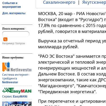
Сахалинэнерго
|
Якутскэнер
События и
мероприятия
МОСКВА, 20 мар - РИА Новости
Доп. материалы
Востока" (входит в "Русгидро")
17,8% по сравнению с 2015 год
Поиск котировок:
рублей, говорится в материала
Выручка за отчетный период ув
Например: Газпром
миллиарда рублей.
"РАО ЭС Востока" занимается п
Наши продукты:
электрической и тепловой энер
генерирующих мощностей и ал
Дальнем Востоке. В состав хол
Система интернет-
трейдинга
энергокомпании, такие как ДРСК
NetInvestor
"Магаданэнерго", "Камчатскэнер
"Передвижная энергетика".
Сервис
EasyMANi
При перепечатке и цитировани