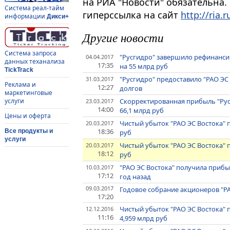
на РИА "Новости" обязательна.
Система реал-тайм
гиперссылка на сайт
http://ria.r
информации
Дикси+
Другие новости
Система запроса
"Русгидро" завершило рефинансир
04.04.2017
данных теханализа
17:35
на 55 млрд руб
TickTrack
"Русгидро" предоставило "РАО ЭС 
31.03.2017
Реклама и
12:27
долгов
маркетинговые
Скорректированная прибыль "Русг
услуги
23.03.2017
14:00
66,1 млрд руб
Цены и оферта
Чистый убыток "РАО ЭС Востока" п
20.03.2017
18:36
Все продукты и
руб
услуги
Чистый убыток "РАО ЭС Востока" п
20.03.2017
18:12
руб
"РАО ЭС Востока" получила прибыл
10.03.2017
17:12
год назад
09.03.2017
Годовое собрание акционеров "РА
17:20
Чистый убыток "РАО ЭС Востока" п
12.12.2016
11:16
4,959 млрд руб