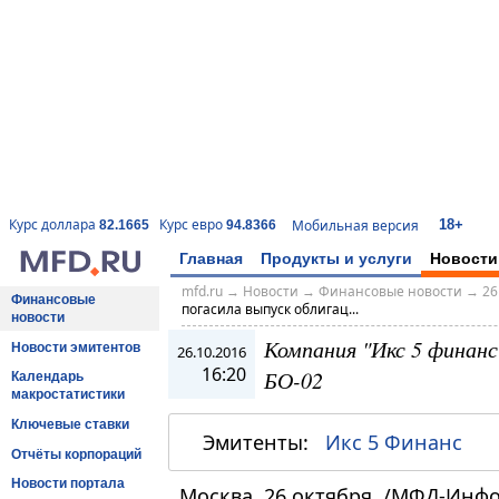
18+
Курс доллара
Курс евро
Мобильная версия
82.1665
94.8366
Главная
Продукты и услуги
Новости
mfd.ru
→
Новости
→
Финансовые новости
→
26
Финансовые
погасила выпуск облигац...
новости
Компания "Икс 5 финанс
Новости эмитентов
26.10.2016
16:20
БО-02
Календарь
макростатистики
Ключевые ставки
Эмитенты:
Икс 5 Финанс
Отчёты корпораций
Новости портала
Москва, 26 октября. /МФД-Инф