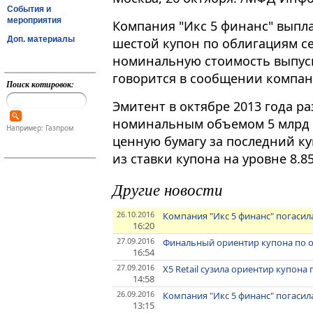
События и
мероприятия
Компания "Икс 5 финанс" выпла
Доп. материалы
шестой купон по облигациям се
номинальную стоимость выпуск
говорится в сообщении компан
Поиск котировок:
Эмитент в октябре 2013 года р
номинальным объемом 5 млрд р
Например: Газпром
ценную бумагу за последний ку
из ставки купона на уровне 8.8
Другие новости
26.10.2016
Компания "Икс 5 финанс" погасил
16:20
27.09.2016
Финальный ориентир купона по обл
16:54
27.09.2016
X5 Retail сузила ориентир купона
14:58
26.09.2016
Компания "Икс 5 финанс" погасил
13:15