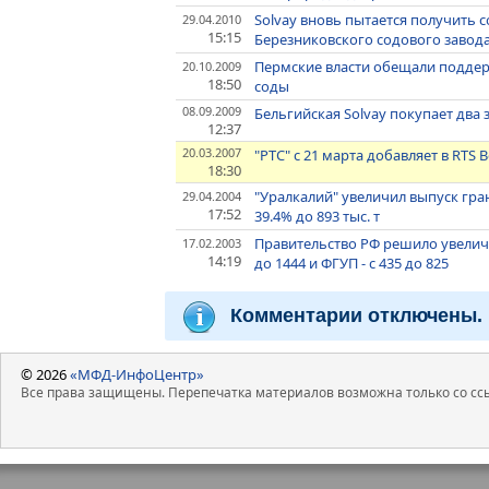
Solvay вновь пытается получить 
29.04.2010
15:15
Березниковского содового завод
Пермские власти обещали поддерж
20.10.2009
18:50
соды
08.09.2009
Бельгийская Solvay покупает два
12:37
20.03.2007
"РТС" с 21 марта добавляет в RTS 
18:30
"Уралкалий" увеличил выпуск гран
29.04.2004
17:52
39.4% до 893 тыс. т
Правительство РФ решило увеличи
17.02.2003
14:19
до 1444 и ФГУП - с 435 до 825
Комментарии отключены.
© 2026
«МФД-ИнфоЦентр»
Все права защищены. Перепечатка материалов возможна только со ссы