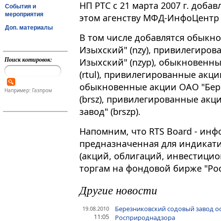
НП РТС с 21 марта 2007 г. добав
События и
мероприятия
этом агенству МФД-ИнфоЦентр 
Доп. материалы
В том числе добавлятся обыкн
Изыхский" (nzy), привилегиров
Поиск котировок:
Изыхский" (nzyp), обыкновенны
(rtul), привилегированные акции
обыкновенные акции ОАО "Бер
Например: Газпром
(brsz), привилегированные ак
завод" (brszp).
Напомним, что RTS Board - ин
предназначенная для индикат
(акций, облигаций, инвестицио
торгам на фондовой бирже "Рос
Другие новости
Березниковский содовый завод о
19.08.2010
11:05
Росприроднадзора