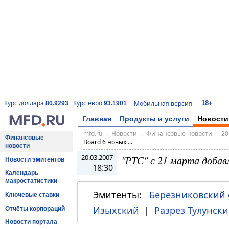
18+
Курс доллара
Курс евро
Мобильная версия
80.9293
93.1901
Главная
Продукты и услуги
Новости
mfd.ru
→
Новости
→
Финансовые новости
→
20
Финансовые
Board 6 новых ...
новости
20.03.2007
"РТС" с 21 марта добав
Новости эмитентов
18:30
Календарь
макростатистики
Эмитенты:
Березниковский 
Ключевые ставки
Изыхский
|
Разрез Тулунск
Отчёты корпораций
Новости портала