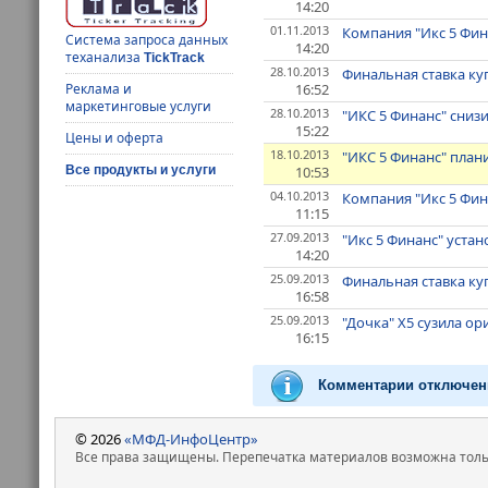
14:20
01.11.2013
Компания "Икс 5 Фи
Система запроса данных
14:20
теханализа
TickTrack
28.10.2013
Финальная ставка ку
16:52
Реклама и
маркетинговые услуги
28.10.2013
"ИКС 5 Финанс" снизи
15:22
Цены и оферта
18.10.2013
"ИКС 5 Финанс" плани
10:53
Все продукты и услуги
04.10.2013
Компания "Икс 5 Фин
11:15
27.09.2013
"Икс 5 Финанс" устан
14:20
25.09.2013
Финальная ставка куп
16:58
25.09.2013
"Дочка" X5 сузила ор
16:15
Комментарии отключен
© 2026
«МФД-ИнфоЦентр»
Все права защищены. Перепечатка материалов возможна только