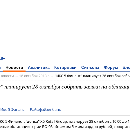
18+
и
Новости
Аналитика
Котировки
Сигналы
Форум
Бло
новости
→
18 октября 2013 г.
→
"ИКС 5 Финанс" планирует 28 октября собра
" планирует 28 октября собрать заявки на облигаци
|
Икс 5 Финанс
|
Райффайзенбанк
 5 Финанс" , "дочка" X5 Retail Group, планирует 28 октября с 10.00 до 
жевые облигации серии БО-03 объемом 5 миллиардов рублей, говоритс