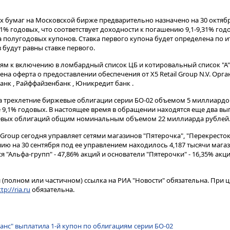
 бумаг на Московской бирже предварительно назначено на 30 октябр
9,1% годовых, что соответствует доходности к погашению 9,1-9,31% го
 полугодовых купонов. Ставка первого купона будет определена по ит
 будут равны ставке первого.
иям к включению в ломбардный список ЦБ и котировальный список "А"
а оферта о предоставлении обеспечения от X5 Retail Group N.V. Орг
нк , Райффайзенбанк , Юникредит банк .
а трехлетние биржевые облигации серии БО-02 объемом 5 миллиардов
 9,1% годовых. В настоящее время в обращении находятся еще два вы
жевых облигаций общим номинальным объемом 22 миллиарда рублей
l Group сегодня управляет сетями магазинов "Пятерочка", "Перекресток"
нию на 30 сентября под ее управлением находилось 4,187 тысячи маг
Альфа-групп" - 47,86% акций и основатели "Пятерочки" - 16,35% акций
(полном или частичном) ссылка на РИА "Новости" обязательна. При ц
tp://ria.ru
обязательна.
анс" выплатила 1-й купон по облигациям серии БО-02