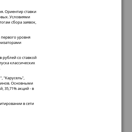
я. Ориентир ставки
довых. Условиями
огам сбора заявок,
 первого уровня
анизаторами
 рублей со ставкой
пуска классических
.
, "Карусель",
азинов. Основными
, 35,71% акций - в
итировании в сети