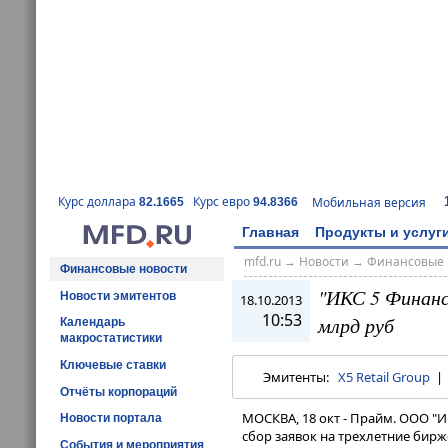
Курс доллара
Курс евро
Мобильная версия
82.1665
94.8366
Главная
Продукты и услуг
mfd.ru
→
Новости
→
Финансовые 
Финансовые новости
"ИКС 5 Финанс
Новости эмитентов
18.10.2013
10:53
млрд руб
Календарь
макростатистики
Ключевые ставки
Эмитенты:
X5 Retail Group
Отчёты корпораций
МОСКВА, 18 окт - Прайм. ООО "ИКС
Новости портала
сбор заявок на трехлетние бир
События и мероприятия