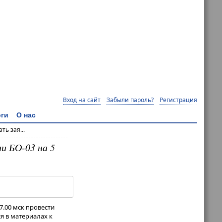
Вход на сайт
Забыли пароль?
Регистрация
ги
О нас
ть зая...
и БО-03 на 5
17.00 мск провести
я в материалах к