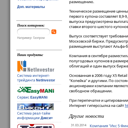
размещению.
Доп. материалы
Техническое размещение ценных
первого купона составляет 8,9-
выпуска предусмотрена выплата
Поиск котировок:
ставки второго-шестого купонов
Выпуск соответствует требован
Например: Газпром
Московской биржи. Предусмотрен
размещения выступают Альфа-ба
Наши продукты:
Компания в сентябре разместил
полугодовых купонов в размере
облигаций и один выпуск бир
Основанная в 2006 году X5 Retai
Система интернет-
трейдинга
"Копейка" и другими. По состоя
NetInvestor
акционерами компании являются "
свободном обращении.
Сервис
EasyMANi
При перепечатке и цитировании 
Интернет гиперссылка на сайт
ht
Система реал-тайм
Другие новости
информации
Дикси+
31.03.2014
Компания "Икс 5 Фин