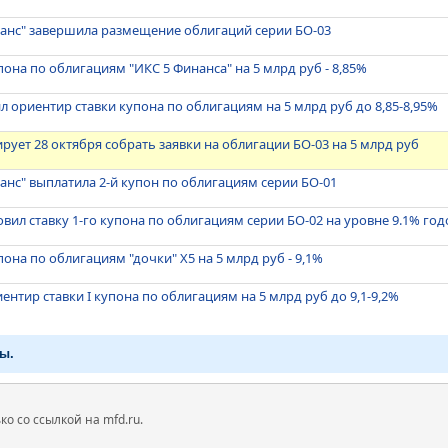
нанс" завершила размещение облигаций серии БО-03
пона по облигациям "ИКС 5 Финанса" на 5 млрд руб - 8,85%
л ориентир ставки купона по облигациям на 5 млрд руб до 8,85-8,95%
рует 28 октября собрать заявки на облигации БО-03 на 5 млрд руб
анс" выплатила 2-й купон по облигациям серии БО-01
овил ставку 1-го купона по облигациям серии БО-02 на уровне 9.1% го
она по облигациям "дочки" X5 на 5 млрд руб - 9,1%
иентир ставки I купона по облигациям на 5 млрд руб до 9,1-9,2%
ы.
 со ссылкой на mfd.ru.