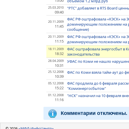
15:00
объемом 1.2 млрд руб
25.03.2010
"РТС" добавляет в RTS Board цен
09:40
ФАС РФ оштрафовала «КЭСК» на 30
20.11.2009
доминирующим положением на р
11:45
сообщение)
ФАС РФ оштрафовала «КЭСК» на 30
20.11.2009
11:15
доминирующим положением на р
ФАС оштрафовала энергосбыт в К
18.11.2009
18:32
законодательства
28.04.2009
УФАС по Коми не нашло нарушен
10:31
25.12.2008
ФАС по Коми взяла тайм-аут до ф
10:39
ФАС продлила до 6 февраля рассм
05.12.2008
15:22
"Комиэнергосбытом"
01.12.2008
"НСК" назначил на 10 февраля в
11:16
Комментарии отключены.
© 2026
«МФД-ИнфоЦентр»