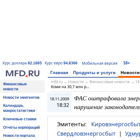
18+
Курс доллара
Курс евро
Мобильная версия
82.1665
94.8366
Главная
Продукты и услуги
Новости
mfd.ru
→
Новости
→
Финансовые новости
→
18
Финансовые
Коми на 30,7 млн р...
новости
ФАС оштрафовала энерго
Новости эмитентов
18.11.2009
18:32
нарушение законодател
Календарь
макростатистики
Ключевые ставки
Эмитенты:
Кировэнергосбы
Отчёты корпораций
Свердловэнергосбыт
|
Удму
Новости портала