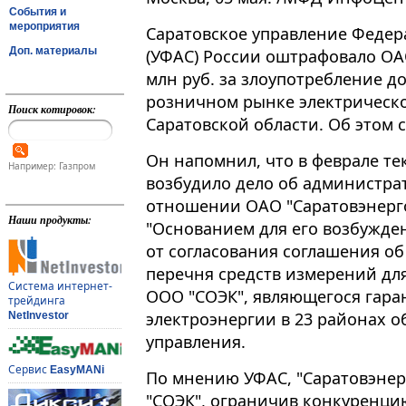
События и
мероприятия
Саратовское управление Феде
Доп. материалы
(УФАС) России оштрафовало ОАО
млн руб. за злоупотребление
розничном рынке электрическо
Поиск котировок:
Саратовской области. Об этом 
Он напомнил, что в феврале те
Например: Газпром
возбудило дело об администр
отношении ОАО "Саратовэнерго"
Наши продукты:
"Основанием для его возбужде
от согласования соглашения о
перечня средств измерений для
Система интернет-
ООО "СОЭК", являющегося гар
трейдинга
электроэнергии в 23 районах об
NetInvestor
управления.
Сервис
EasyMANi
По мнению УФАС, "Саратовэне
"СОЭК", ограничив конкуренци