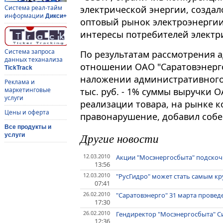
электрической энергии, создал
Система реал-тайм
информации
Дикси+
оптовый рынок электроэнергии
интересы потребителей электр
Система запроса
По результатам рассмотрения 
данных теханализа
отношении ОАО "Саратовэнерго
TickTrack
наложении административного 
Реклама и
тыс. руб. - 1% суммы выручки 
маркетинговые
услуги
реализации товара, на рынке 
Цены и оферта
правонарушение, добавил собе
Все продукты и
Другие новости
услуги
12.03.2010
Акции "Мосэнергосбыта" подскоч
13:56
12.03.2010
"РусГидро" может стать самым кр
07:41
26.02.2010
"Саратовэнерго" 31 марта прове
17:30
26.02.2010
Гендиректор "Мосэнергосбыта" 
12:36