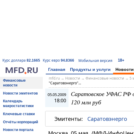
18+
Курс доллара
Курс евро
Мобильная версия
82.1665
94.8366
Главная
Продукты и услуги
Новости
mfd.ru
→
Новости
→
Финансовые новости
→
5 
Финансовые
"Саратовэнерго"...
новости
Саратовское УФАС РФ 
Новости эмитентов
05.05.2009
18:00
120 млн руб
Календарь
макростатистики
Ключевые ставки
Эмитенты:
Саратовэнерго
Отчёты корпораций
Новости портала
Москва, 05 мая. /МФД-ИнфоЦен