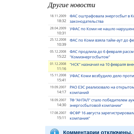
Другие новости
ФАС оштрафовала энергосбыт в К
18.11.2009
18:32
законодательства
28.04.2009
УФАС по Коми не нашло нарушен
10:31
25.12.2008
ФАС по Коми взяла тайм-аут до ф
10:39
ФАС продлила до 6 февраля рассм
05.12.2008
15:22
"Комиэнергосбытом"
01.12.2008
"НСК" назначил на 10 февраля в
11:16
15.11.2008
УФАС Коми возбудило дело прот
15:41
РАО ЕЭС реализовало на открыто
19.09.2007
14:17
компаний
ТФ "АНТАЛ" стало победителем ау
18.09.2007
14:30
энергосбытовой компании"
ФСФР 16 августа зарегистрировал
17.08.2007
15:11
компания"
Комментарии отключены.