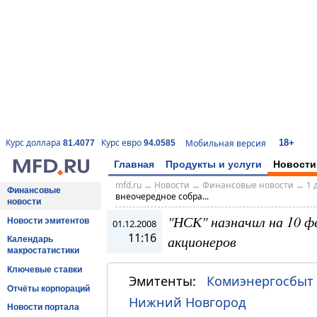
18+
Курс доллара
Курс евро
Мобильная версия
81.4077
94.0585
Главная
Продукты и услуги
Новости
mfd.ru
→
Новости
→
Финансовые новости
→
1 
Финансовые
внеочередное собра...
новости
"НСК" назначил на 10 ф
Новости эмитентов
01.12.2008
11:16
акционеров
Календарь
макростатистики
Ключевые ставки
Эмитенты:
Комиэнергосбыт
Отчёты корпораций
Нижний Новгород
Новости портала