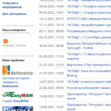
События и
09.03.2022, 14:08
"ЮТэйр" с 10 марта приост
мероприятия
09.03.2022, 14:01
"ЮТэйр" с 10 марта приост
Доп. материалы
14.12.2021, 09:15
ИТОГИ ГОДА: Авиация выход
11.11.2021, 15:14
"ЮТэйр" прорабатывает сце
Поиск котировок:
09.11.2021, 08:00
Росавиация утвердила спис
04.10.2021, 11:52
"ЮТэйр" с 17 октября сдела
Выручка 200 крупнейших ча
30.09.2021, 08:48
Например: Газпром
трлн руб - Forbes
"ЮТэйр" с 17 августа увелич
05.08.2021, 11:30
неделю
Наши продукты:
21.07.2021, 21:55
Вертолету UTair присвоили 
"ЮТэйр" пока не отказываетс
21.07.2021, 13:06
Boeing
Система интернет-
14.07.2021, 10:54
"ЮТэйр" в июле откроет ре
трейдинга
NetInvestor
22.06.2021, 00:00
Россия возобновляет авиас
Туроператор "Интурист" во
19.06.2021, 13:07
июня
Сервис
EasyMANi
Туроператор "Интурист" во
19.06.2021, 12:47
июня