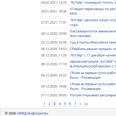
04.02.2021, 13:25
"ЮТэйр" планирует летать н
S7 ведет переговоры по рес
29.01.2021, 18:36
MAX
"ЮТэйр" уволила троих сотр
27.01.2021, 17:31
года
Пассажиропоток авиакомпани
28.12.2020, 10:00
млн человек
22.12.2020, 16:34
Суд в Ханты-Мансийске пре
08.12.2020, 19:53
Сбербанк решил продать с
08.12.2020, 11:28
"ЮТэйр" с 17 декабря начне
АВИАКОМПАНИЯ "ЮТЭЙР" 
08.12.2020, 11:19
В ИТАЛЬЯНСКИЙ МИЛАН С 1
Сбоев за первые сутки раб
04.12.2020, 14:22
было - Росавиация
Сбоев за первые сутки раб
04.12.2020, 14:00
было - Росавиация
27.11.2020, 00:05
Россия открывает регулярн
1
2
3
4
5
6
7
»
»»
© 2026
«МФД-ИнфоЦентр»