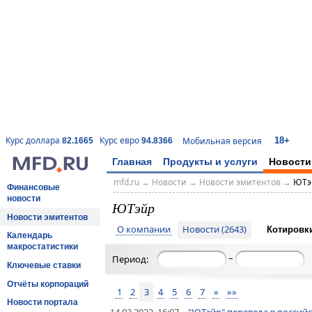
18+
Курс доллара
Курс евро
Мобильная версия
82.1665
94.8366
Главная
Продукты и услуги
Новости
mfd.ru
→
Новости
→
Новости эмитентов
→
ЮТэ
Финансовые
новости
ЮТэйр
Новости эмитентов
О компании
Новости (2643)
Котировк
Календарь
макростатистики
–
Период:
Ключевые ставки
Отчёты корпораций
1
2
3
4
5
6
7
»
»»
Новости портала
14.03.2022, 16:07
"ЮТэйр" перевела в российс