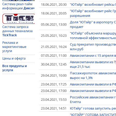
Система реал-тайм
18.06.2021, 20:30
"ЮТэйр" возобновит рейсы 
информации
Дикси+
"ЮТэйр" возобновит рейс Г
18.06.2021, 20:05
разрешения
Доля "ЮТэйр" в аэропорту С
05.06.2021, 13:00
продает
Система запроса
данных теханализа
"ЮТэйр" объяснила маршрут
25.05.2021, 10:23
TickTrack
топливной эффективностью
Реклама и
Суд прекратил производство
21.05.2021, 16:24
маркетинговые
млн руб
услуги
07.05.2021, 11:00
Авиакомпании с 15 апреля в
Цены и оферта
Авиакомпании вывезли из Ту
30.04.2021, 12:45
еще 21,5 тыс
Все продукты и
услуги
Пассажиропоток авиакомпани
29.04.2021, 10:00
вырос на 1,3%
23.04.2021, 17:25
Авиакомпании вывезли в РФ 
23.04.2021, 17:00
Авиакомпании вывезли в РФ 
Российские авиакомпании г
23.04.2021, 15:53
Египта
23.04.2021, 14:51
ЮТэйр" готова запустить р
"ЮТЭЙР" ГОТОВА ЗАПУСТИ