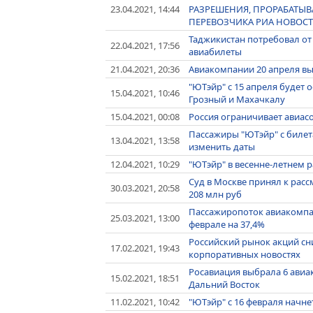
23.04.2021, 14:44
РАЗРЕШЕНИЯ, ПРОРАБАТЫВ
ПЕРЕВОЗЧИКА РИА НОВОС
Таджикистан потребовал от
22.04.2021, 17:56
авиабилеты
21.04.2021, 20:36
Авиакомпании 20 апреля выв
"ЮТэйр" с 15 апреля будет 
15.04.2021, 10:46
Грозный и Махачкалу
15.04.2021, 00:08
Россия ограничивает авиас
Пассажиры "ЮТэйр" с билет
13.04.2021, 13:58
изменить даты
12.04.2021, 10:29
"ЮТэйр" в весенне-летнем 
Суд в Москве принял к рас
30.03.2021, 20:58
208 млн руб
Пассажиропоток авиакомпан
25.03.2021, 13:00
феврале на 37,4%
Российский рынок акций сн
17.02.2021, 19:43
корпоративных новостях
Росавиация выбрала 6 авиа
15.02.2021, 18:51
Дальний Восток
11.02.2021, 10:42
"ЮТэйр" с 16 февраля начне