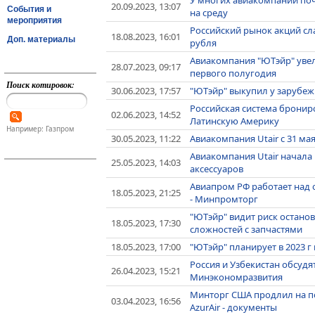
20.09.2023, 13:07
События и
на среду
мероприятия
Российский рынок акций с
18.08.2023, 16:01
Доп. материалы
рубля
Авиакомпания "ЮТэйр" увел
28.07.2023, 09:17
первого полугодия
Поиск котировок:
30.06.2023, 17:57
"ЮТэйр" выкупил у зарубеж
Российская система бронир
02.06.2023, 14:52
Латинскую Америку
Например: Газпром
30.05.2023, 11:22
Авиакомпания Utair с 31 ма
Авиакомпания Utair начала
25.05.2023, 14:03
аксессуаров
Авиапром РФ работает над 
18.05.2023, 21:25
- Минпромторг
"ЮТэйр" видит риск останов
18.05.2023, 17:30
сложностей с запчастями
18.05.2023, 17:00
"ЮТэйр" планирует в 2023 г
Россия и Узбекистан обсудя
26.04.2023, 15:21
Минэкономразвития
Минторг США продлил на по
03.04.2023, 16:56
AzurAir - документы