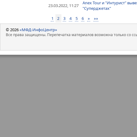
Anex Tour и "Интурист" выве
23.03.2022, 11:27
"Суперджетах"
1
2
3
4
5
6
»
»»
© 2026
«МФД-ИнфоЦентр»
Все права защищены. Перепечатка материалов возможна только со ссы