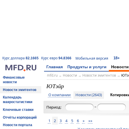
18+
Курс доллара
Курс евро
Мобильная версия
82.1665
94.8366
Главная
Продукты и услуги
Новости
mfd.ru
→
Новости
→
Новости эмитентов
→
ЮТэ
Финансовые
новости
ЮТэйр
Новости эмитентов
О компании
Новости (2643)
Котировк
Календарь
макростатистики
–
Период:
Ключевые ставки
Отчёты корпораций
1
2
3
4
5
6
»
»»
Новости портала
У многих авиакомпаний почт