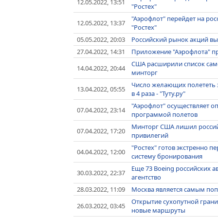
12.05.2022, 13:51
"Ростех"
"Аэрофлот" перейдет на рос
12.05.2022, 13:37
"Ростех"
05.05.2022, 20:03
Российский рынок акций вы
27.04.2022, 14:31
Приложение "Аэрофлота" пр
США расширили список само
14.04.2022, 20:44
минторг
Число желающих полететь з
13.04.2022, 05:55
в 4 раза - "Туту.ру"
"Аэрофлот" осуществляет о
07.04.2022, 23:14
программой полетов
Минторг США лишил российск
07.04.2022, 17:20
привилегий
"Ростех" готов экстренно п
04.04.2022, 12:00
систему бронирования
Еще 73 Boeing российских 
30.03.2022, 22:37
агентство
28.03.2022, 11:09
Москва является самым по
Открытие сухопутной грани
26.03.2022, 03:45
новые маршруты