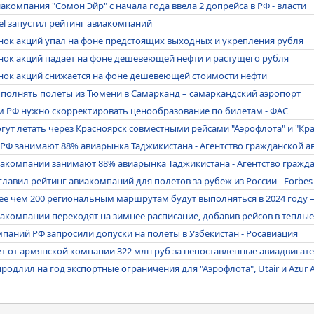
акомпания "Сомон Эйр" с начала года ввела 2 допрейса в РФ - власти
avel запустил рейтинг авиакомпаний
нок акций упал на фоне предстоящих выходных и укрепления рубля
нок акций падает на фоне дешевеющей нефти и растущего рубля
нок акций снижается на фоне дешевеющей стоимости нефти
ыполнять полеты из Тюмени в Самарканд – самаркандский аэропорт
 РФ нужно скорректировать ценообразование по билетам - ФАС
ут летать через Красноярск совместными рейсами "Аэрофлота" и "Кр
РФ занимают 88% авиарынка Таджикистана - Агентство гражданской а
иакомпании занимают 88% авиарынка Таджикистана - Агентство гражд
главил рейтинг авиакомпаний для полетов за рубеж из России - Forbes
ее чем 200 региональным маршрутам будут выполняться в 2024 году 
акомпании переходят на зимнее расписание, добавив рейсов в теплые
паний РФ запросили допуски на полеты в Узбекистан - Росавиация
т от армянской компании 322 млн руб за непоставленные авиадвигат
одлил на год экспортные ограничения для "Аэрофлота", Utair и Azur A