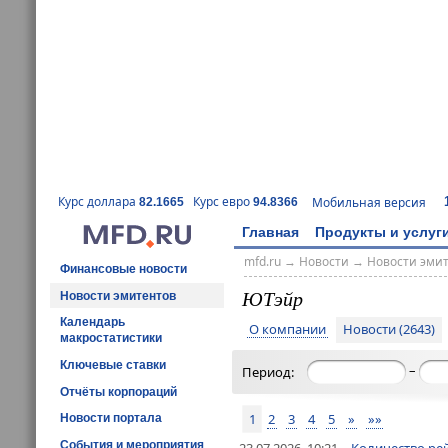
Курс доллара
Курс евро
Мобильная версия
82.1665
94.8366
Главная
Продукты и услуг
mfd.ru
→
Новости
→
Новости эми
Финансовые новости
ЮТэйр
Новости эмитентов
Календарь
О компании
Новости (2643)
макростатистики
Ключевые ставки
–
Период:
Отчёты корпораций
1
2
3
4
5
»
»»
Новости портала
События и мероприятия
23.07.2026, 10:21
Количество рей