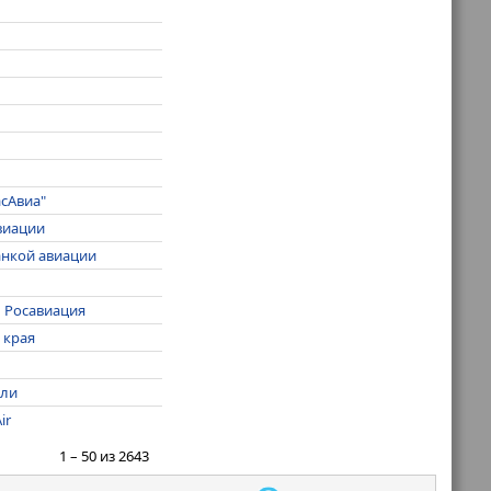
асАвиа"
виации
анкой авиации
– Росавиация
 края
ели
ir
1 – 50 из 2643