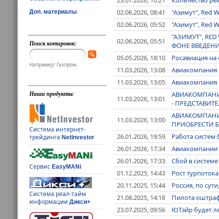
02.06.2026, 08:41
"Азимут", Red 
Доп. материалы
02.06.2026, 05:52
"Азимут", Red 
"АЗИМУТ", RE
02.06.2026, 05:51
Поиск котировок:
ФОНЕ ВВЕДЕНИ
05.05.2026, 18:10
Росавиация на
Например: Газпром
11.03.2026, 13:08
Авиакомпания U
11.03.2026, 13:05
Авиакомпания U
Наши продукты:
АВИАКОМПАНИЯ
11.03.2026, 13:01
- ПРЕДСТАВИТ
АВИАКОМПАНИЯ
11.03.2026, 13:00
ПРИОБРЕСТИ Б
Система интернет-
26.01.2026, 19:59
Работа систем 
трейдинга
NetInvestor
26.01.2026, 17:34
Авиакомпании 
26.01.2026, 17:33
Сбой в системе
Сервис
EasyMANi
01.12.2025, 14:43
Рост турпотока
20.11.2025, 15:44
Россия, по сут
Система реал-тайм
21.08.2025, 14:18
Пилота оштрафо
информации
Дикси+
23.07.2025, 09:56
ЮТэйр будет ле