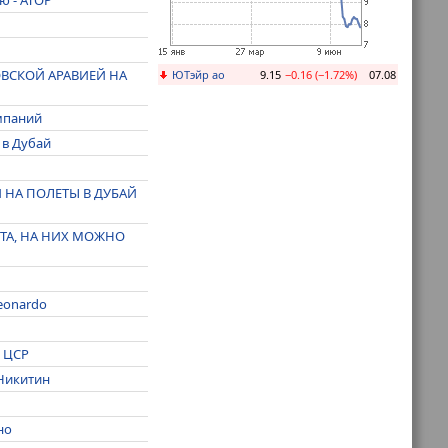
ОВСКОЙ АРАВИЕЙ НА
ЮТэйр ао
9.15
−0.16 (−1.72%)
07.08
мпаний
 в Дубай
 НА ПОЛЕТЫ В ДУБАЙ
РТА, НА НИХ МОЖНО
eonardo
- ЦСР
 Никитин
но