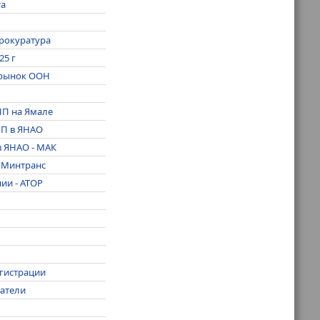
та
прокуратура
25 г
 рынок ООН
ПП на Ямале
ПП в ЯНАО
в ЯНАО - МАК
- Минтранс
ии - АТОР
егистрации
гатели