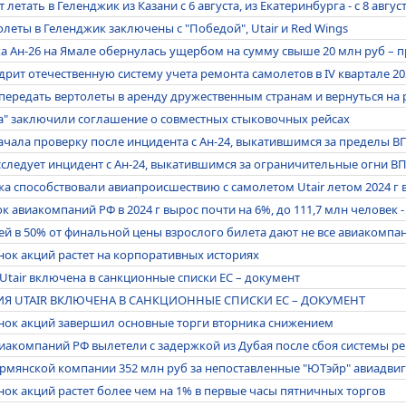
 летать в Геленджик из Казани с 6 августа, из Екатеринбурга - с 8 авгус
леты в Геленджик заключены с "Победой", Utair и Red Wings
а Ан-26 на Ямале обернулась ущербом на сумму свыше 20 млн руб – 
дрит отечественную систему учета ремонта самолетов в IV квартале 20
 передать вертолеты в аренду дружественным странам и вернуться на
иа" заключили соглашение о совместных стыковочных рейсах
чала проверку после инцидента с Ан-24, выкатившимся за пределы В
следует инцидент с Ан-24, выкатившимся за ограничительные огни В
 способствовали авиапроисшествию с самолетом Utair летом 2024 г 
 авиакомпаний РФ в 2024 г вырос почти на 6%, до 111,7 млн человек 
ей в 50% от финальной цены взрослого билета дают не все авиакомпан
ок акций растет на корпоративных историях
tair включена в санкционные списки ЕС – документ
 UTAIR ВКЛЮЧЕНА В САНКЦИОННЫЕ СПИСКИ ЕС – ДОКУМЕНТ
нок акций завершил основные торги вторника снижением
иакомпаний РФ вылетели с задержкой из Дубая после сбоя системы р
армянской компании 352 млн руб за непоставленные "ЮТэйр" авиадви
ок акций растет более чем на 1% в первые часы пятничных торгов