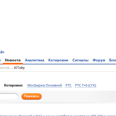
18+
и
Новости
Аналитика
Котировки
Сигналы
Форум
Бло
тентов
→
ЮТэйр
МосБиржа Основной
РТС
РТС T+0 (СГК)
Котировки:
Показать
сов между Россией и ОАЭ к концу октября вырастет до 300-320 в недел