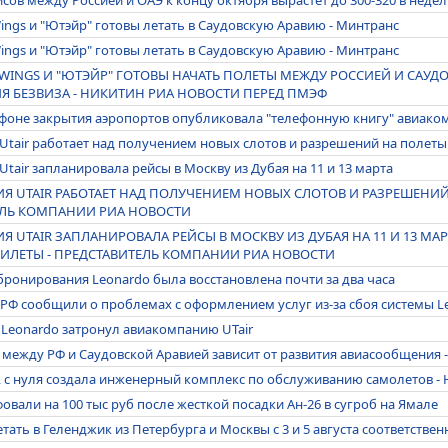
Wings и "Ютэйр" готовы летать в Саудовскую Аравию - Минтранс
Wings и "Ютэйр" готовы летать в Саудовскую Аравию - Минтранс
D WINGS И "ЮТЭЙР" ГОТОВЫ НАЧАТЬ ПОЛЕТЫ МЕЖДУ РОССИЕЙ И САУД
Я БЕЗВИЗА - НИКИТИН РИА НОВОСТИ ПЕРЕД ПМЭФ
 фоне закрытия аэропортов опубликовала "телефонную книгу" авиако
tair работает над получением новых слотов и разрешений на полеты
tair запланировала рейсы в Москву из Дубая на 11 и 13 марта
 UTAIR РАБОТАЕТ НАД ПОЛУЧЕНИЕМ НОВЫХ СЛОТОВ И РАЗРЕШЕНИЙ
ЕЛЬ КОМПАНИИ РИА НОВОСТИ
 UTAIR ЗАПЛАНИРОВАЛА РЕЙСЫ В МОСКВУ ИЗ ДУБАЯ НА 11 И 13 МА
ИЛЕТЫ - ПРЕДСТАВИТЕЛЬ КОМПАНИИ РИА НОВОСТИ
бронирования Leonardo была восстановлена почти за два часа
РФ сообщили о проблемах с оформлением услуг из-за сбоя системы L
 Leonardo затронул авиакомпанию UTair
 между РФ и Саудовской Аравией зависит от развития авиасообщения 
и, с нуля создала инженерный комплекс по обслуживанию самолетов -
вали на 100 тыс руб после жесткой посадки Ан-26 в сугроб на Ямале
тать в Геленджик из Петербурга и Москвы с 3 и 5 августа соответствен