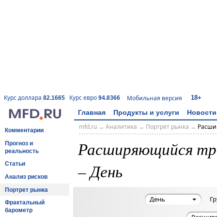
18+
Курс доллара
Курс евро
Мобильная версия
82.1665
94.8366
Главная
Продукты и услуги
Новости
mfd.ru
→
Аналитика
→
Портрет рынка
→
Расшир
Комментарии
Расширяющийся треу
Прогноз и
реальность
– День
Статьи
Анализ рисков
Портрет рынка
День
Гр
Фрактальный
барометр
Расширя