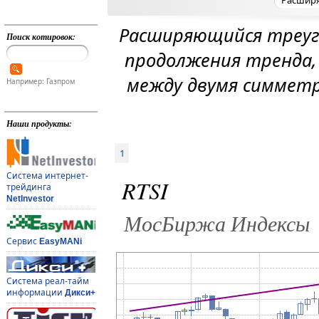
Расширяющийся треугол
Поиск котировок:
продолжения тренда,
между двумя симмет
Например: Газпром
Наши продукты:
1
Система интернет-
RTSI
трейдинга
NetInvestor
МосБиржа Индексы
Сервис
EasyMANi
Система реал-тайм
информации
Дикси+