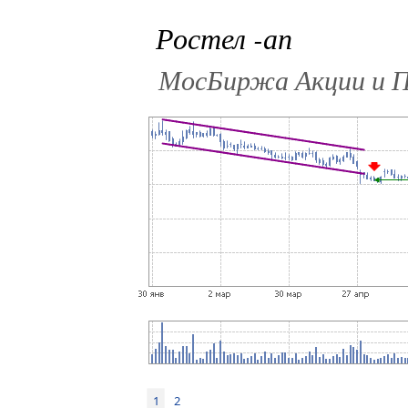
Ростел -ап
МосБиржа Акции и
1
2