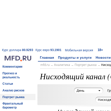
18+
Курс доллара
Курс евро
Мобильная версия
80.9293
93.1901
Главная
Продукты и услуги
Новости
mfd.ru
→
Аналитика
→
Портрет рынка
→
Нисход
Комментарии
Нисходящий канал (
Прогноз и
реальность
Статьи
День
Гр
Анализ рисков
Портрет рынка
Нисходя
Фрактальный
барометр