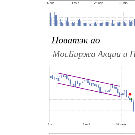
Новатэк ао
МосБиржа Акции и