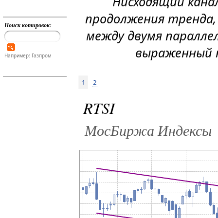
Нисходящий канал
продолжения тренда,
Поиск котировок:
между двумя паралле
выраженный н
Например: Газпром
1
2
RTSI
МосБиржа Индексы