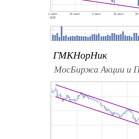
ГМКНорНик
МосБиржа Акции и