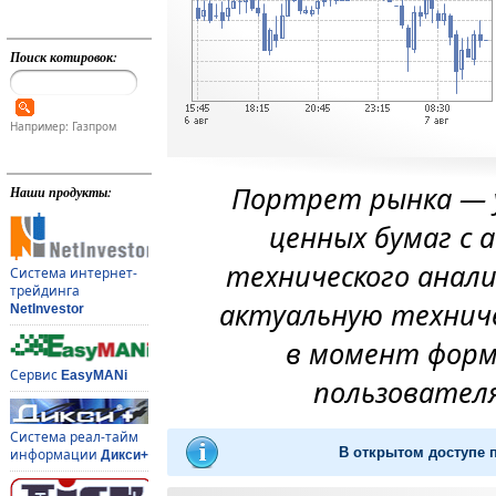
Поиск котировок:
Например: Газпром
Сургнфгз
Портрет рынка — у
Наши продукты:
Прямоугольник
ценных бумаг с
технического анал
Система интернет-
трейдинга
актуальную технич
NetInvestor
в момент форм
Сервис
EasyMANi
пользователя
Система реал-тайм
В открытом доступе 
информации
Дикси+