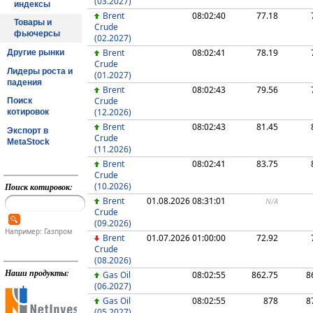
(03.2027)
индексы
Brent
08:02:40
77.18
Товары и
Crude
фьючерсы
(02.2027)
Brent
08:02:41
78.19
Другие рынки
Crude
Лидеры роста и
(01.2027)
падения
Brent
08:02:43
79.56
Crude
Поиск
(12.2026)
котировок
Brent
08:02:43
81.45
Экспорт в
Crude
MetaStock
(11.2026)
Brent
08:02:41
83.75
Crude
(10.2026)
Поиск котировок:
Brent
01.08.2026 08:31:01
N/A
Crude
(09.2026)
Например: Газпром
Brent
01.07.2026 01:00:00
72.92
Crude
(08.2026)
Наши продукты:
Gas Oil
08:02:55
862.75
8
(06.2027)
Gas Oil
08:02:55
878
8
(05.2027)