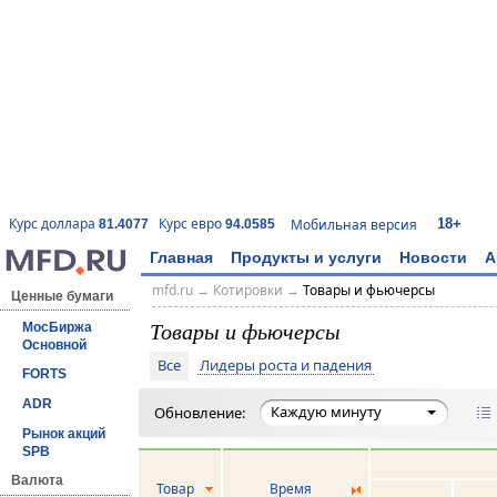
18+
Курс доллара
Курс евро
Мобильная версия
81.4077
94.0585
Главная
Продукты и услуги
Новости
А
mfd.ru
→
Котировки
→
Товары и фьючерсы
Ценные бумаги
Товары и фьючерсы
МосБиржа
Основной
Все
Лидеры роста и падения
FORTS
ADR
Каждую минуту
Обновление:
Рынок акций
SPB
Валюта
Товар
Время