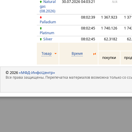
Natural
30.07.2026 04:03:21
N/A
gas
(08.2026)
08:02:39
1 367.923
1 37
Palladium
08:02:45
1 740.126
1 74
Platinum
Silver
08:02:45
62.3182
62
Товар
Время
покупки
про
© 2026
«МФД-ИнфоЦентр»
Все права защищены. Перепечатка материалов возможна только со ссы