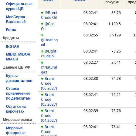
покупки
про
Официальные
курсы ЦБ
@Brent
08:02:41
83.75
Crude Oil
МосБиржа
Валютный
@Gas
08:02:41
1 139.5
Oil
Forex
08:02:55
3.9199
3
Кредиты
@Heating
oil
INSTAR
@Light
08:02:41
78.26
MIBID, MIBOR,
crude oil
MIACR
08:02:27
2.641
@Natural
Данные ЦБ РФ
gas
Курсы
Brent
08:02:38
74.73
драгметаллов
Crude
(06.2027)
Ставки
привлечения
Brent
08:02:41
75.21
по депозитам
Crude
(05.2027)
Остатки на
Brent
08:02:39
75.76
корсчетах
Crude
Мировые рынки
(04.2027)
Brent
08:02:41
76.41
Мировые
Crude
фондовые