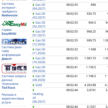
Система
Gas Oil
08:02:55
896
интернет-
(04.2027)
трейдинга
Gas Oil
08:02:55
920.75
NetInvestor
(03.2027)
Gas Oil
08:02:55
944.5
9
(02.2027)
Сервис
Gas Oil
08:02:55
968.25
9
EasyMANi
(01.2027)
Gas Oil
08:02:55
999.75
1 0
(12.2026)
Система реал-
Gas Oil
08:02:32
1 048
1 
тайм
(11.2026)
информации
Gas Oil
08:02:55
1 097.75
1 0
Дикси+
(10.2026)
Gas Oil
08:02:41
1 139.5
(09.2026)
Gas Oil
08:02:41
1 198.5
1 
Система запроса
(08.2026)
данных
теханализа
Gold
08:02:45
4 263.88
4 
TickTrack
08:02:44
3.0741
3
Heating
Реклама и
oil
маркетинговые
(06.2027)
услуги
08:02:44
3.1331
3