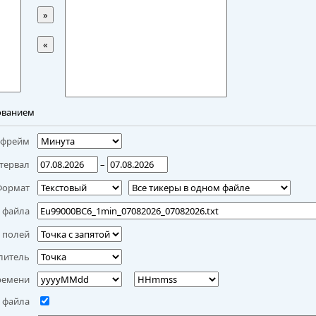
»
«
ованием
мфрейм
тервал
–
Формат
 файла
 полей
литель
ремени
 файла