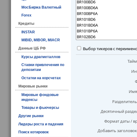
МосБиржа Валютный
Forex
Кредиты
INSTAR
MIBID, MIBOR, MIACR
Выбор тикеров с переимен
Данные ЦБ РФ
Курсы драгметаллов
Тай
Ставки привлечения по
депозитам
Ин
Остатки на корсчетах
Мировые рынки
Имя
Мировые фондовые
индексы
Разделитель
Товары и фьючерсы
Десятичный разде
Другие рынки
Формат даты / в
Лидеры роста и падения
Добавить заголовок
Поиск котировок