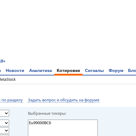
18+
и
Новости
Аналитика
Котировки
Сигналы
Форум
Бло
MetaStock
по разделу
Задать вопрос и обсудить на форуме
Выбранные тикеры: