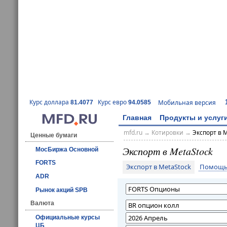
Курс доллара
Курс евро
Мобильная версия
81.4077
94.0585
Главная
Продукты и услуг
mfd.ru
→
Котировки
→
Экспорт в 
Ценные бумаги
Экспорт в MetaStock
МосБиржа Основной
FORTS
Экспорт в MetaStock
Помощь 
ADR
Рынок акций SPB
Валюта
Официальные курсы
ЦБ