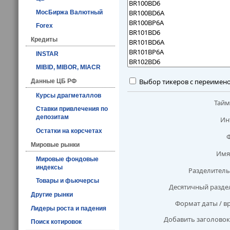
МосБиржа Валютный
Forex
Кредиты
INSTAR
MIBID, MIBOR, MIACR
Выбор тикеров с переимен
Данные ЦБ РФ
Курсы драгметаллов
Тай
Ставки привлечения по
депозитам
Ин
Остатки на корсчетах
Мировые рынки
Имя
Мировые фондовые
индексы
Разделитель
Товары и фьючерсы
Десятичный разде
Другие рынки
Формат даты / в
Лидеры роста и падения
Добавить заголовок
Поиск котировок