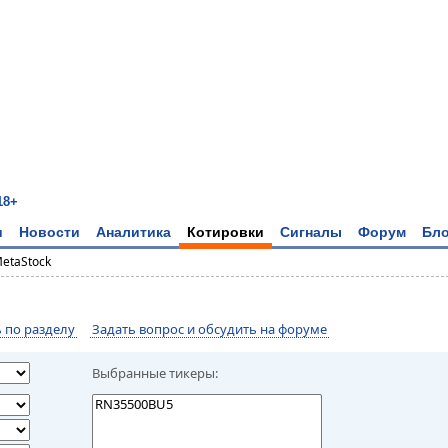
18+
и
Новости
Аналитика
Котировки
Сигналы
Форум
Бло
MetaStock
по разделу
Задать вопрос и обсудить на форуме
Выбранные тикеры: