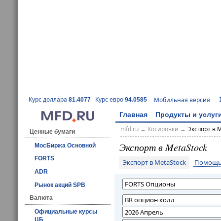
Курс доллара
Курс евро
Мобильная версия
81.4077
94.0585
Главная
Продукты и услуг
mfd.ru
→
Котировки
→
Экспорт в 
Ценные бумаги
Экспорт в MetaStock
МосБиржа Основной
FORTS
Экспорт в MetaStock
Помощь 
ADR
Рынок акций SPB
Валюта
Официальные курсы
ЦБ