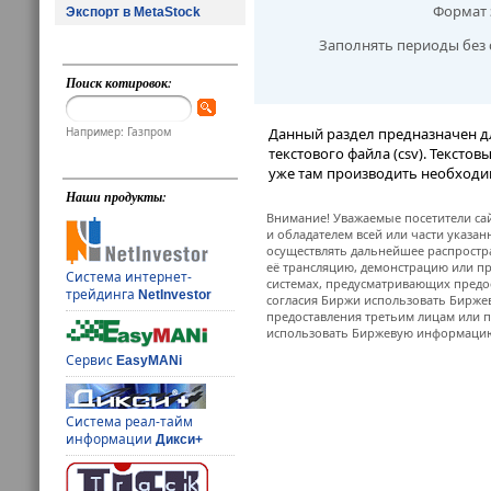
Формат 
Экспорт в MetaStock
Заполнять периоды без 
Поиск котировок:
Например: Газпром
Данный раздел предназначен д
текстового файла (csv). Тексто
уже там производить необходи
Наши продукты:
Внимание! Уважаемые посетители сай
и обладателем всей или части указа
осуществлять дальнейшее распростр
её трансляцию, демонстрацию или пр
Система интернет-
системах, предусматривающих предо
трейдинга
NetInvestor
согласия Биржи использовать Бирж
предоставления третьим лицам или п
использовать Биржевую информацию в
Сервис
EasyMANi
Система реал-тайм
информации
Дикси+