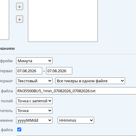
»
«
ованием
мфрейм
тервал
–
Формат
 файла
 полей
литель
ремени
 файла