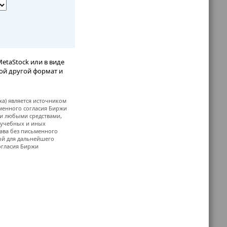
etaStock или в виде
бой другой формат и
жа) является источником
ьменного согласия Биржи
и любыми средствами,
, учебных и иных
ава без письменного
й для дальнейшего
огласия Биржи