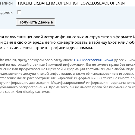
записи
сделок
Получить данные
ля получения ценовой истории финансовых инструментов в формате M
вый файл в свою очередь легко конвертировать в таблицу Excel или лю
мые вычисления, строить графики и диаграммы.
та mfd.ru, предупреждаем вас о следующем:
ПАО Московская Биржа
(далее – Бир
нной на настоящей странице Биржевой информации. Вы не имеете права без пис
анение или предоставление Биржевой информации третьим лицам в любом виде 
едоставление доступа к такой информации, а также её использование в игровых
ставление и/или распространение Биржевой информации. Вы также не имеете пр
евую информацию для создания Модифицированной информации предназначенно
убличного распространения. Кроме того, вы не имеете права без письменного с
 своих Non-display системах.