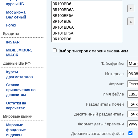
курсы ЦБ
»
МосБиржа
Валютный
«
Forex
Кредиты
INSTAR
Выбор тикеров с переименованием
MIBID, MIBOR,
MIACR
Таймфрейм
Данные ЦБ РФ
Курсы
Интервал
драгметаллов
Формат
Ставки
привлечения по
Имя файла
депозитам
Остатки на
Разделитель полей
корсчетах
Десятичный разделитель
Мировые рынки
Формат даты / времени
Мировые
фондовые
Добавить заголовок файла
индексы