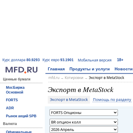
18+
Курс доллара
Курс евро
Мобильная версия
80.9293
93.1901
Главная
Продукты и услуги
Новости
mfd.ru
→
Котировки
→
Экспорт в MetaStock
Ценные бумаги
Экспорт в MetaStock
МосБиржа
Основной
Экспорт в MetaStock
Помощь по разделу
FORTS
ADR
Рынок акций SPB
Валюта
Официальные