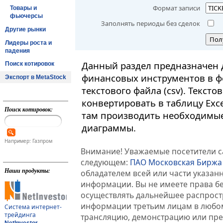
Формат записи
Товары и
фьючерсы
Заполнять периоды без сделок
Другие рынки
Пол
Лидеры роста и
падения
Данный раздел предназначен 
Поиск котировок
финансовых инструментов в ф
Экспорт в MetaStock
текстового файла (csv). Текст
конвертировать в таблицу Exc
Поиск котировок:
там производить необходимые
диаграммы.
Например: Газпром
Внимание! Уважаемые посетители са
следующем:
ПАО Московская Биржа
Наши продукты:
обладателем всей или части указа
информации. Вы не имеете права б
осуществлять дальнейшее распрос
информации третьим лицам в любом
Система интернет-
трейдинга
трансляцию, демонстрацию или пред
NetInvestor