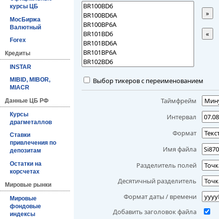
курсы ЦБ
»
МосБиржа
Валютный
«
Forex
Кредиты
INSTAR
Выбор тикеров с переименованием
MIBID, MIBOR,
MIACR
Таймфрейм
Данные ЦБ РФ
Курсы
Интервал
драгметаллов
Формат
Ставки
привлечения по
Имя файла
депозитам
Остатки на
Разделитель полей
корсчетах
Десятичный разделитель
Мировые рынки
Формат даты / времени
Мировые
фондовые
Добавить заголовок файла
индексы