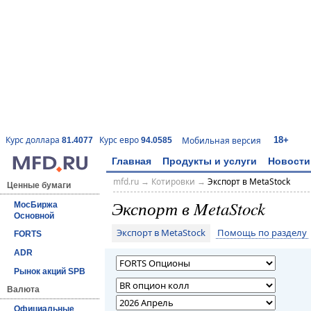
18+
Курс доллара
Курс евро
Мобильная версия
81.4077
94.0585
Главная
Продукты и услуги
Новости
mfd.ru
→
Котировки
→
Экспорт в MetaStock
Ценные бумаги
Экспорт в MetaStock
МосБиржа
Основной
Экспорт в MetaStock
Помощь по разделу
FORTS
ADR
Рынок акций SPB
Валюта
Официальные