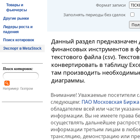
Формат записи
Товары и
фьючерсы
Заполнять периоды без сделок
Другие рынки
Пол
Лидеры роста и
падения
Данный раздел предназначен 
Поиск котировок
финансовых инструментов в ф
Экспорт в MetaStock
текстового файла (csv). Текст
конвертировать в таблицу Exc
Поиск котировок:
там производить необходимые
диаграммы.
Например: Газпром
Внимание! Уважаемые посетители са
следующем:
ПАО Московская Биржа
обладателем всей или части указа
информации. Вы не имеете права б
осуществлять дальнейшее распрос
информации третьим лицам в любом
трансляцию, демонстрацию или пред