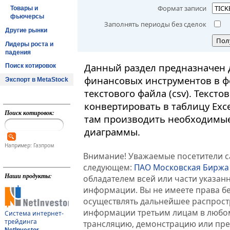
Формат записи
Товары и
фьючерсы
Заполнять периоды без сделок
Другие рынки
Пол
Лидеры роста и
падения
Данный раздел предназначен 
Поиск котировок
финансовых инструментов в ф
Экспорт в MetaStock
текстового файла (csv). Текст
конвертировать в таблицу Exc
Поиск котировок:
там производить необходимые
диаграммы.
Например: Газпром
Внимание! Уважаемые посетители са
следующем:
ПАО Московская Биржа
Наши продукты:
обладателем всей или части указа
информации. Вы не имеете права б
осуществлять дальнейшее распрос
информации третьим лицам в любом
Система интернет-
трейдинга
трансляцию, демонстрацию или пред
NetInvestor