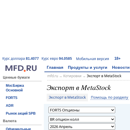
18+
Курс доллара
Курс евро
Мобильная версия
81.4077
94.0585
Главная
Продукты и услуги
Новости
mfd.ru
→
Котировки
→
Экспорт в MetaStock
Ценные бумаги
Экспорт в MetaStock
МосБиржа
Основной
Экспорт в MetaStock
Помощь по разделу
FORTS
ADR
Рынок акций SPB
Валюта
Официальные