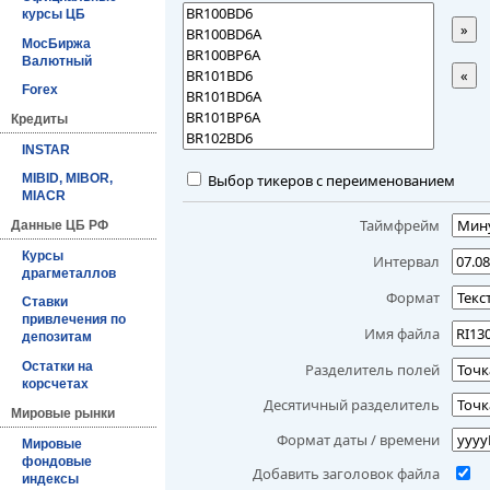
курсы ЦБ
»
МосБиржа
Валютный
«
Forex
Кредиты
INSTAR
Выбор тикеров с переименованием
MIBID, MIBOR,
MIACR
Таймфрейм
Данные ЦБ РФ
Курсы
Интервал
драгметаллов
Формат
Ставки
привлечения по
Имя файла
депозитам
Остатки на
Разделитель полей
корсчетах
Десятичный разделитель
Мировые рынки
Формат даты / времени
Мировые
фондовые
Добавить заголовок файла
индексы